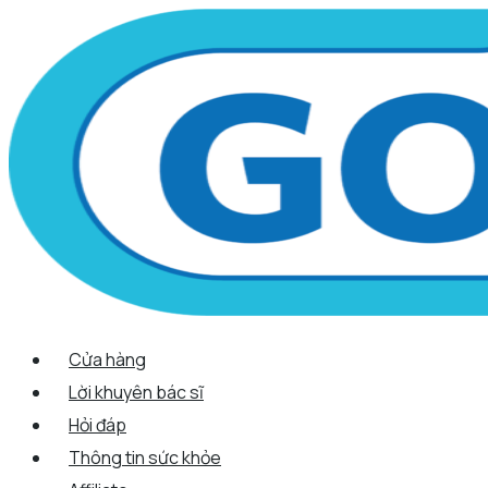
Scroll
Nhảy
Menu
Menu
Tên*
Email*
Trang
Up
tới
web
nội
dung
Cửa hàng
Lời khuyên bác sĩ
Hỏi đáp
Thông tin sức khỏe