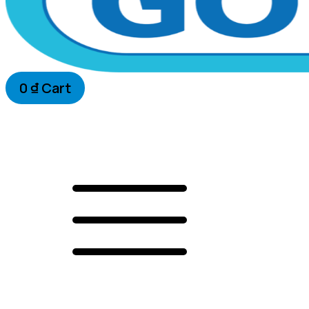
0
₫
Cart