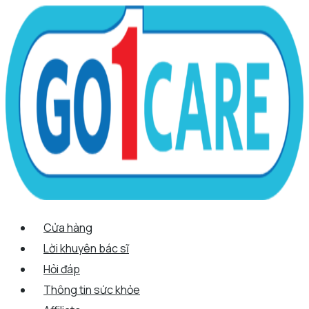
Scroll
Nhảy
Menu
Menu
Tên*
Email*
Trang
Up
tới
web
nội
dung
Cửa hàng
Lời khuyên bác sĩ
Hỏi đáp
Thông tin sức khỏe