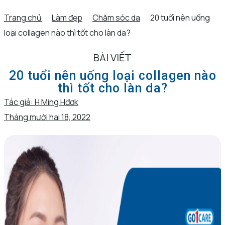
Trang chủ
Làm đẹp
Chăm sóc da
20 tuổi nên uống
loại collagen nào thì tốt cho làn da?
BÀI VIẾT
20 tuổi nên uống loại collagen nào
thì tốt cho làn da?
Tác giả:
H Ming Hđơk
Tháng mười hai 18, 2022