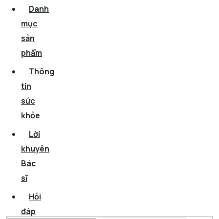
Danh
mục
sản
phẩm
Thông
tin
sức
khỏe
Lời
khuyên
Bác
sĩ
Hỏi
đáp