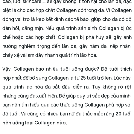
cao, lười skincare,… sẽ gây không ít tổn hại cho làn da, đặc
biệt là cho các hợp chất Collagen có trong da. Vì Collagen
đóng vai trò là keo kết dính các tế bào, giúp cho da có độ
đàn hồi, căng mịn. Nếu quá trình sản sinh Collagen bị ức
chế hoặc các hợp chất Collagen bị phá hủy sẽ gây ảnh
hưởng nghiêm trọng đến làn da, gây nám da, nếp nhăn,
chảy xệ và làm đẩy nhanh quá trình lão hóa.
Vậy,
Collagen bao nhiêu tuổi uống được?
Độ tuổi thích
hợp nhất để bổ sung Collagen là từ 25 tuổi trở lên. Lúc này,
quá trình lão hóa đã bắt đầu diễn ra. Tuy không rõ rệt
nhưng cũng đã xuất hiện. Để giúp duy trì sắc đẹp của mình,
bạn nên tìm hiểu qua các thức uống Collagen phù hợp với
độ tuổi. Và cũng có nhiều bạn nữ đã thắc mắc rằng
20 tuổi
nên uống loại Collagen nào
.