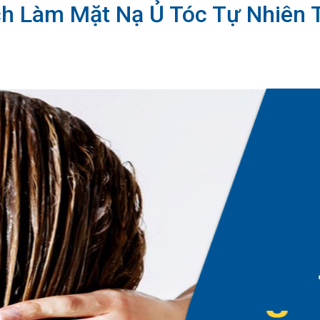
h Làm Mặt Nạ Ủ Tóc Tự Nhiên 