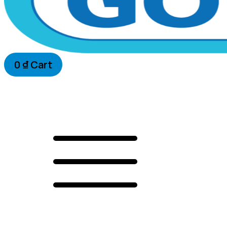
0
₫
Cart