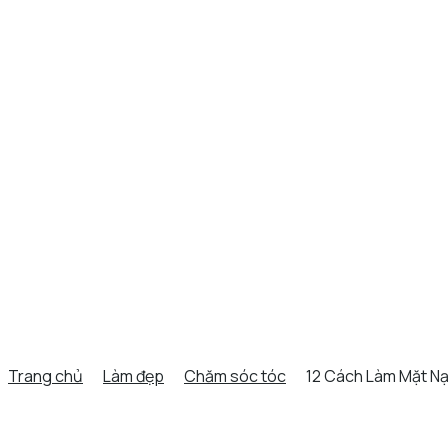
Trang chủ
Làm đẹp
Chăm sóc tóc
12 Cách Làm Mặt Nạ