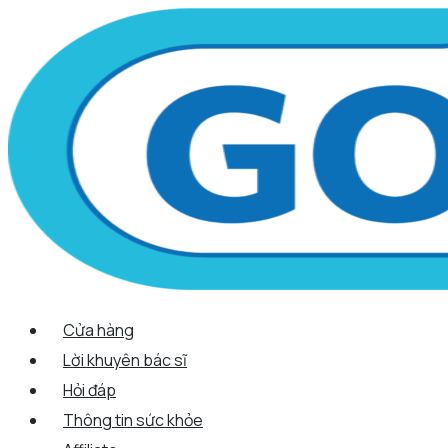
Scroll
Nhảy
Menu
Menu
Tên*
Email*
Trang
Up
tới
web
nội
dung
Cửa hàng
Lời khuyên bác sĩ
Hỏi đáp
Thông tin sức khỏe