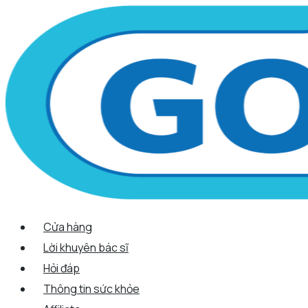
Scroll
Nhảy
Menu
Menu
Tên*
Email*
Trang
Up
tới
web
nội
dung
Cửa hàng
Lời khuyên bác sĩ
Hỏi đáp
Thông tin sức khỏe