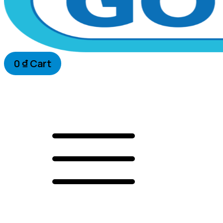
0
₫
Cart