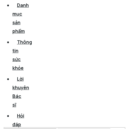
Danh
mục
sản
phẩm
Thông
tin
sức
khỏe
Lời
khuyên
Bác
sĩ
Hỏi
đáp