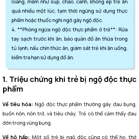
loãng, mềm như súp, cháo, canh, không ép trẻ ăn
quá nhiều một lúc, tạm thời ngừng sử dụng thực
phẩm hoặc thuốc nghi ngờ gây ngộ độc.
4. **Phòng ngừa ngộ độc thực phẩm ở trẻ**: Rửa
tay sạch trước khi ăn, bảo quản đồ ăn thừa trong
tủ lạnh, nấu chín thức ăn, giám sát trẻ khi ăn uống,
kiểm tra hạn sử dụng đồ ăn.
1. Triệu chứng khi trẻ bị ngộ độc thực
phẩm
Về tiêu hóa:
Ngộ độc thực phẩm thường gây đau bụng,
buồn nôn, nôn trớ, và tiêu chảy. Trẻ có thể cảm thấy đau
đớn trong vùng bụng.
Về hô hấp:
Một số trẻ bị ngộ độc cũng có thể ho, thở