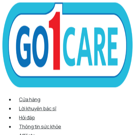
Scroll
Nhảy
Menu
Menu
Tên*
Email*
Trang
Up
tới
web
nội
dung
Cửa hàng
Lời khuyên bác sĩ
Hỏi đáp
Thông tin sức khỏe