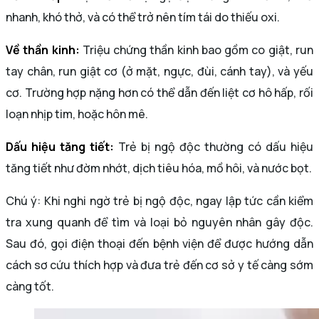
nhanh, khó thở, và có thể trở nên tím tái do thiếu oxi.
Về thần kinh:
Triệu chứng thần kinh bao gồm co giật, run
tay chân, run giật cơ (ở mặt, ngực, đùi, cánh tay), và yếu
cơ. Trường hợp nặng hơn có thể dẫn đến liệt cơ hô hấp, rối
loạn nhịp tim, hoặc hôn mê.
Dấu hiệu tăng tiết:
Trẻ bị ngộ độc thường có dấu hiệu
tăng tiết như đờm nhớt, dịch tiêu hóa, mồ hôi, và nước bọt.
Chú ý: Khi nghi ngờ trẻ bị ngộ độc, ngay lập tức cần kiểm
tra xung quanh để tìm và loại bỏ nguyên nhân gây độc.
Sau đó, gọi điện thoại đến bệnh viện để được hướng dẫn
cách sơ cứu thích hợp và đưa trẻ đến cơ sở y tế càng sớm
càng tốt.