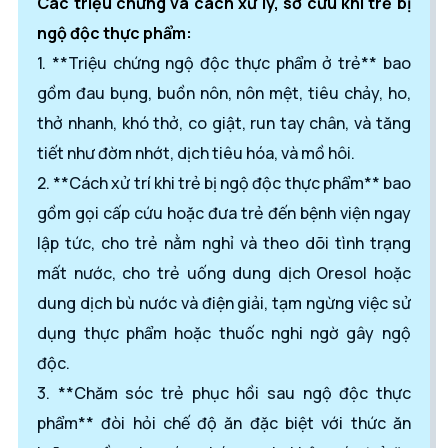
Các triệu chứng và cách xử lý, sơ cứu khi trẻ bị
ngộ độc thực phẩm:
1. **Triệu chứng ngộ độc thực phẩm ở trẻ** bao
gồm đau bụng, buồn nôn, nôn mệt, tiêu chảy, ho,
thở nhanh, khó thở, co giật, run tay chân, và tăng
tiết như đờm nhớt, dịch tiêu hóa, và mồ hôi.
2. **Cách xử trí khi trẻ bị ngộ độc thực phẩm** bao
gồm gọi cấp cứu hoặc đưa trẻ đến bệnh viện ngay
lập tức, cho trẻ nằm nghỉ và theo dõi tình trạng
mất nước, cho trẻ uống dung dịch Oresol hoặc
dung dịch bù nước và điện giải, tạm ngừng việc sử
dụng thực phẩm hoặc thuốc nghi ngờ gây ngộ
độc.
3. **Chăm sóc trẻ phục hồi sau ngộ độc thực
phẩm** đòi hỏi chế độ ăn đặc biệt với thức ăn