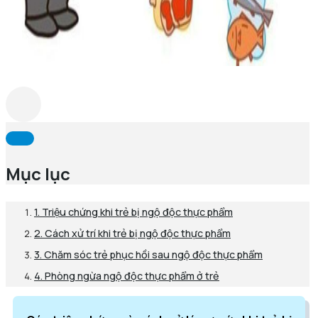
Mục lục
1. Triệu chứng khi trẻ bị ngộ độc thực phẩm
2. Cách xử trí khi trẻ bị ngộ độc thực phẩm
3. Chăm sóc trẻ phục hồi sau ngộ độc thực phẩm
4. Phòng ngừa ngộ độc thực phẩm ở trẻ