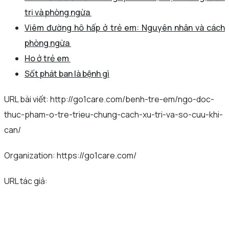
trị và phòng ngừa
Viêm đường hô hấp ở trẻ em: Nguyên nhân và cách
phòng ngừa
Ho ở trẻ em
Sốt phát ban là bệnh gì
URL bài viết: http://go1care.com/benh-tre-em/ngo-doc-
thuc-pham-o-tre-trieu-chung-cach-xu-tri-va-so-cuu-khi-
can/
Organization: https://go1care.com/
URL tác giả: