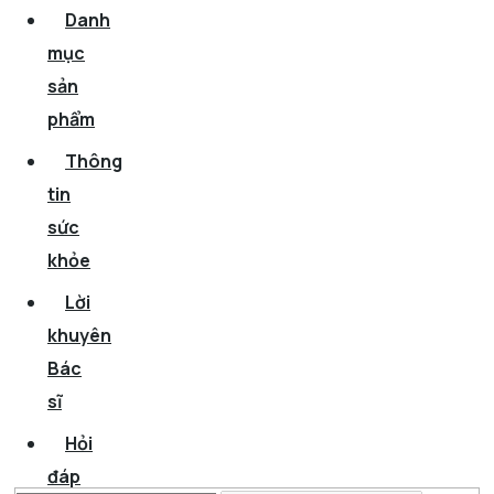
Danh
mục
sản
phẩm
Thông
tin
sức
khỏe
Lời
khuyên
Bác
sĩ
Hỏi
đáp