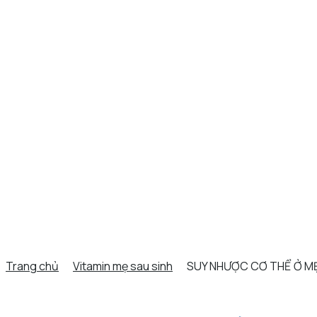
Trang chủ
Vitamin mẹ sau sinh
SUY NHƯỢC CƠ THỂ Ở MẸ