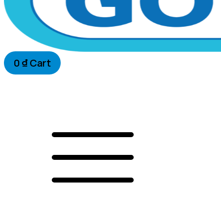
0
₫
Cart