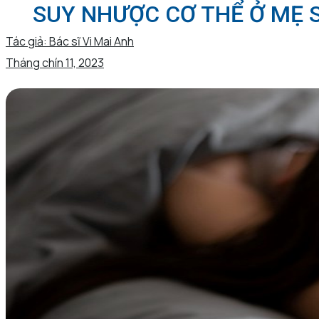
SUY NHƯỢC CƠ THỂ Ở MẸ S
Tác giả:
Bác sĩ Vi Mai Anh
Tháng chín 11, 2023