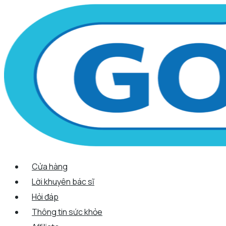
Scroll
Nhảy
Menu
Menu
Tên*
Email*
Trang
Up
tới
web
nội
dung
Cửa hàng
Lời khuyên bác sĩ
Hỏi đáp
Thông tin sức khỏe