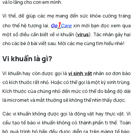
và lo lắng cho con em mình.
Vì thế, để giúp các mẹ mang đến sức khỏe cường tráng
1
cho thế hệ tương lai.
Go
Care
xin mời bạn đọc xem qua
một số điều cần biết về vi khuẩn (
virus
). Tác nhân gây hại
cho các bé ở bài viết sau. Mời các mẹ cùng tìm hiểu nhé!
Vi khuẩn là gì?
Vi khuẩn hay còn được gọi là
vi sinh vật
nhân sơ đơn bào
có kích thước rất nhỏ. Hoặc có thể gọi là một ký sinh trùng.
Kích thước của chúng nhỏ đến mức có thể đo bằng độ dài
là micromet và mắt thường sẽ không thể nhìn thấy được.
Các vi khuẩn không được gọi là động vật hay thực vật. Vì
cấu tạo tế bào vi khuẩn không có thành phần ti thể. Toàn
bộ quá trình hô hấp đều được diễn ra trên màng tế bào.