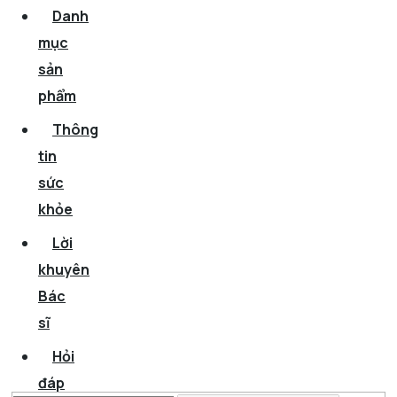
Danh
mục
sản
phẩm
Thông
tin
sức
khỏe
Lời
khuyên
Bác
sĩ
Hỏi
đáp