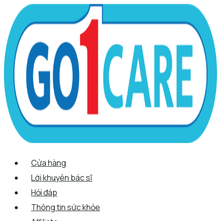
Scroll
Nhảy
Menu
Menu
Tên*
Email*
Trang
Up
tới
web
nội
dung
Cửa hàng
Lời khuyên bác sĩ
Hỏi đáp
Thông tin sức khỏe