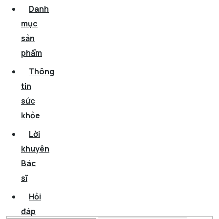
Danh
mục
sản
phẩm
Thông
tin
sức
khỏe
Lời
khuyên
Bác
sĩ
Hỏi
đáp