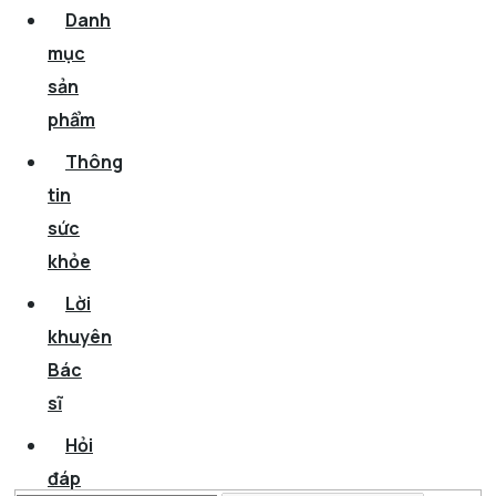
Danh
mục
sản
phẩm
Thông
tin
sức
khỏe
Lời
khuyên
Bác
sĩ
Hỏi
đáp