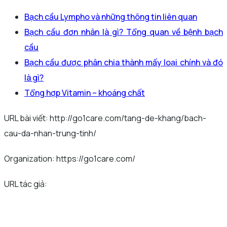
Bạch cầu Lympho và những thông tin liên quan
Bạch cầu đơn nhân là gì? Tổng quan về bệnh bạch
cầu
Bạch cầu được phân chia thành mấy loại chính và đó
là gì?
Tổng hợp Vitamin – khoáng chất
URL bài viết: http://go1care.com/tang-de-khang/bach-
cau-da-nhan-trung-tinh/
Organization: https://go1care.com/
URL tác giả: