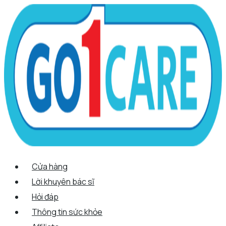
Scroll
Nhảy
Menu
Menu
Tên*
Email*
Trang
Up
tới
web
nội
dung
Cửa hàng
Lời khuyên bác sĩ
Hỏi đáp
Thông tin sức khỏe