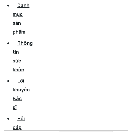
Danh
mục
sản
phẩm
Thông
tin
sức
khỏe
Lời
khuyên
Bác
sĩ
Hỏi
đáp