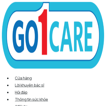
Scroll
Nhảy
Menu
Menu
Tên*
Email*
Trang
Up
tới
web
nội
dung
Cửa hàng
Lời khuyên bác sĩ
Hỏi đáp
Thông tin sức khỏe