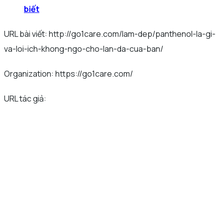
biết
URL bài viết: http://go1care.com/lam-dep/panthenol-la-gi-
va-loi-ich-khong-ngo-cho-lan-da-cua-ban/
Organization: https://go1care.com/
URL tác giả: