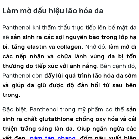
Làm mờ dấu hiệu lão hóa da
Panthenol khi thẩm thấu trực tiếp lên bề mặt da
sẽ
sản sinh ra các sợi nguyên bào trong lớp hạ
bì, tăng elastin và collagen
. Nhờ đó,
làm mờ đi
các nếp nhăn và chữa lành vùng da bị tổn
thương do tiếp xúc với ánh nắng
. Bên cạnh đó,
Panthenol còn
đẩy lùi quá trình lão hóa da sớm
và giúp da giữ được độ đàn hồi từ sau bên
trong.
Đặc biệt, Panthenol trong mỹ phẩm có thể
sản
sinh ra chất glutathione chống oxy hóa và cải
thiện trắng sáng làn da. Giúp ngăn ngừa các
vết đen,
nám tàn nhang
, đốm nâu xuất hiện