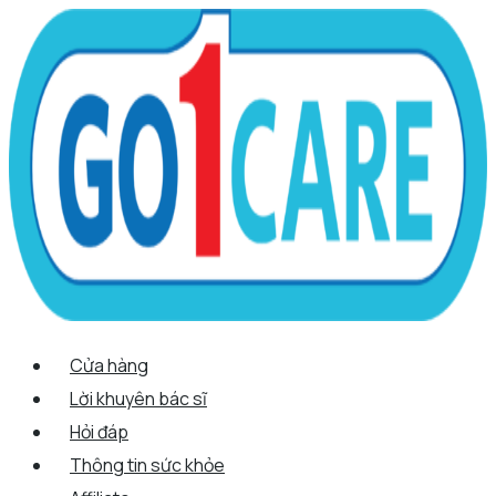
Scroll
Nhảy
Menu
Menu
Tên*
Email*
Trang
Up
tới
web
nội
dung
Cửa hàng
Lời khuyên bác sĩ
Hỏi đáp
Thông tin sức khỏe