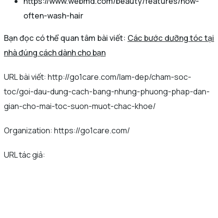
https://www.webmd.com/beauty/features/how-
often-wash-hair
Bạn đọc có thể quan tâm bài viết:
Các bước dưỡng tóc tại
nhà đúng cách dành cho bạn
URL bài viết: http://go1care.com/lam-dep/cham-soc-
toc/goi-dau-dung-cach-bang-nhung-phuong-phap-dan-
gian-cho-mai-toc-suon-muot-chac-khoe/
Organization: https://go1care.com/
URL tác giả: