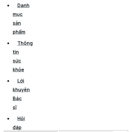
Danh
mục
sản
phẩm
Thông
tin
sức
khỏe
Lời
khuyên
Bác
sĩ
Hỏi
đáp