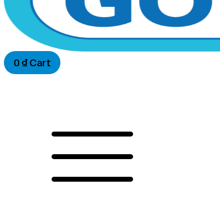
0
₫
Cart