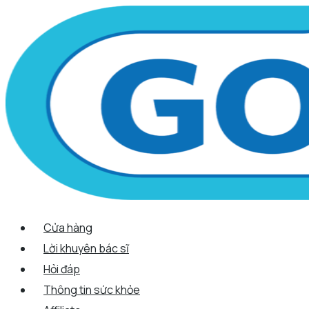
Scroll
Nhảy
Menu
Menu
Tên*
Email*
Trang
Up
tới
web
nội
dung
Cửa hàng
Lời khuyên bác sĩ
Hỏi đáp
Thông tin sức khỏe