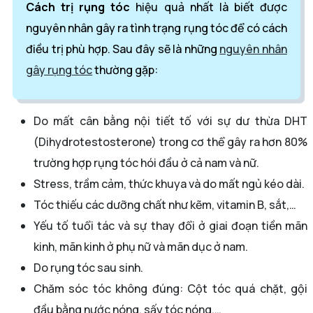
Cách trị rụng tóc
hiệu quả nhất là biết được
nguyên nhân gây ra tình trạng rụng tóc để có cách
điều trị phù hợp. Sau đây sẽ là những
nguyên nhân
gây rụng tóc
thường gặp:
Do mất cân bằng nội tiết tố với sự dư thừa DHT
(Dihydrotestosterone) trong cơ thể gây ra hơn 80%
trường hợp rụng tóc hói đầu ở cả nam và nữ.
Stress, trầm cảm, thức khuya và do mất ngủ kéo dài.
Tóc thiếu các dưỡng chất như kẽm, vitamin B, sắt,…
Yếu tố tuổi tác và sự thay đổi ở giai đoạn tiền mãn
kinh, mãn kinh ở phụ nữ và mãn dục ở nam.
Do rụng tóc sau sinh.
Chăm sóc tóc không đúng: Cột tóc quá chặt, gội
đầu bằng nước nóng, sấy tóc nóng,…