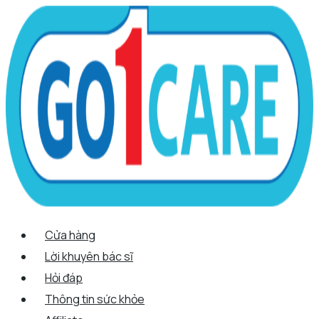
Scroll
Nhảy
Menu
Menu
Tên*
Email*
Trang
Up
tới
web
nội
dung
Cửa hàng
Lời khuyên bác sĩ
Hỏi đáp
Thông tin sức khỏe