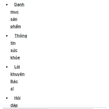
Danh
mục
sản
phẩm
Thông
tin
sức
khỏe
Lời
khuyên
Bác
sĩ
Hỏi
đáp