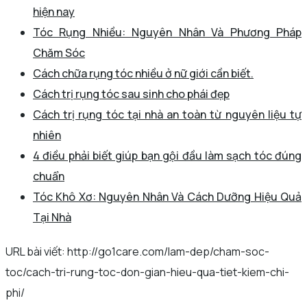
hiện nay
Tóc Rụng Nhiều: Nguyên Nhân Và Phương Pháp
Chăm Sóc
Cách chữa rụng tóc nhiều ở nữ giới cần biết.
Cách trị rụng tóc sau sinh cho phái đẹp
Cách trị rụng tóc tại nhà an toàn từ nguyên liệu tự
nhiên
4 điều phải biết giúp bạn gội đầu làm sạch tóc đúng
chuẩn
Tóc Khô Xơ: Nguyên Nhân Và Cách Dưỡng Hiệu Quả
Tại Nhà
URL bài viết: http://go1care.com/lam-dep/cham-soc-
toc/cach-tri-rung-toc-don-gian-hieu-qua-tiet-kiem-chi-
phi/