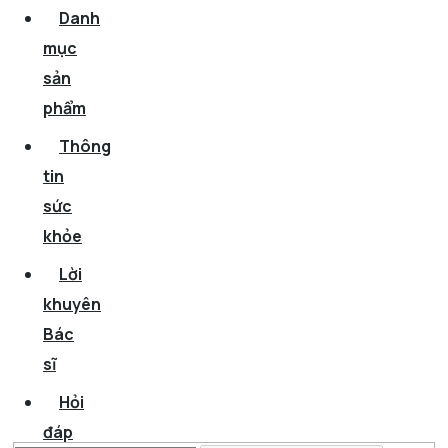
Danh
mục
sản
phẩm
Thông
tin
sức
khỏe
Lời
khuyên
Bác
sĩ
Hỏi
đáp