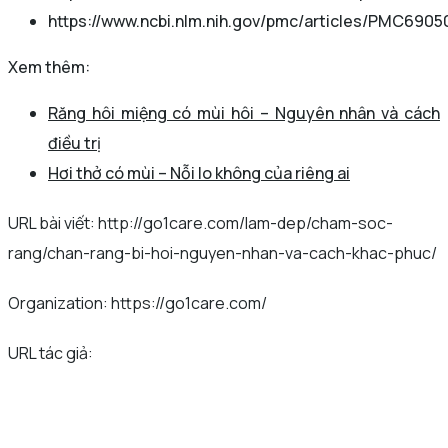
https://www.ncbi.nlm.nih.gov/pmc/articles/PMC6905
Xem thêm:
Răng hôi miệng có mùi hôi – Nguyên nhân và cách
điều trị
Hơi thở có mùi – Nỗi lo không của riêng ai
URL bài viết: http://go1care.com/lam-dep/cham-soc-
rang/chan-rang-bi-hoi-nguyen-nhan-va-cach-khac-phuc/
Organization: https://go1care.com/
URL tác giả: