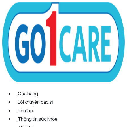
Scroll
Nhảy
Menu
Menu
Tên*
Email*
Trang
Up
tới
web
nội
dung
Cửa hàng
Lời khuyên bác sĩ
Hỏi đáp
Thông tin sức khỏe