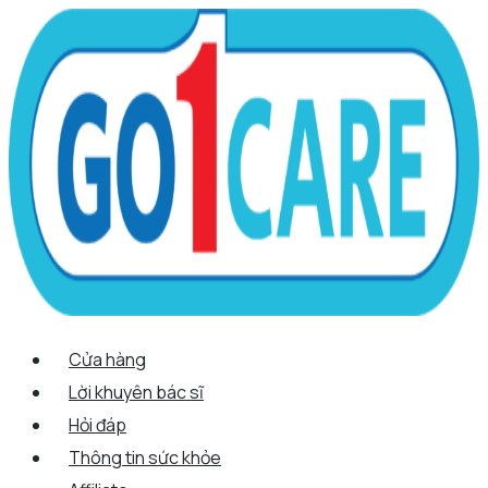
Scroll
Nhảy
Menu
Menu
Tên*
Email*
Trang
Up
tới
web
nội
dung
Cửa hàng
Lời khuyên bác sĩ
Hỏi đáp
Thông tin sức khỏe