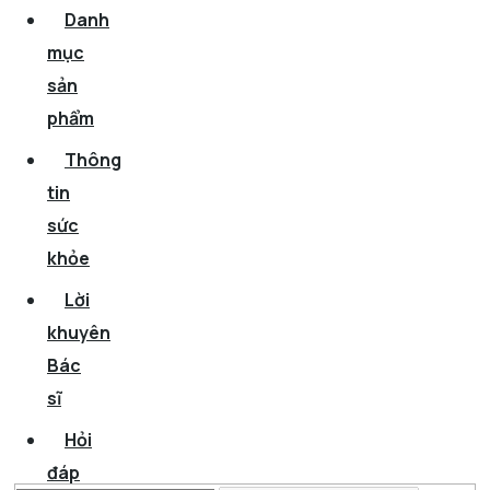
Danh
mục
sản
phẩm
Thông
tin
sức
khỏe
Lời
khuyên
Bác
sĩ
Hỏi
đáp