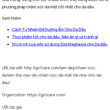
phương pháp chăm sóc da mặt tốt nhất cho da dầu.
Xem thêm:
Cách Tự Nhiên Để Dưỡng Ẩm Cho Da Dầu
Thực phẩm tốt cho da dầu: Nên ăn gì và tránh gì
10 Lợi ích của việc sử dụng Sữa Magnesia cho Da dầu
URL bài viết: http://go1care.com/lam-dep/cham-soc-
da/lam-the-nao-de-cham-soc-da-mat-tai-nha-cho-da-
dau/
Organization: https://go1care.com/
URL tác giả: