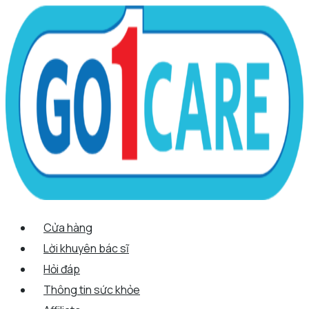
Scroll
Nhảy
Menu
Menu
Tên*
Email*
Trang
Up
tới
web
nội
dung
Cửa hàng
Lời khuyên bác sĩ
Hỏi đáp
Thông tin sức khỏe