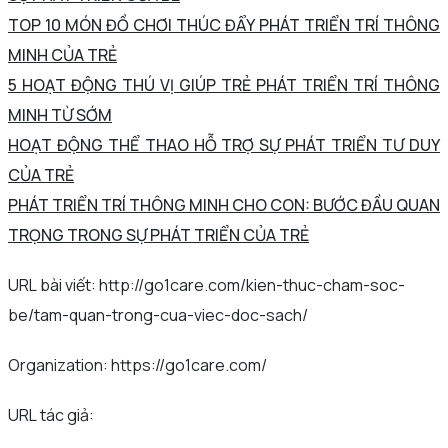
TOP 10 MÓN ĐỒ CHƠI THÚC ĐẨY PHÁT TRIỂN TRÍ THÔNG
MINH CỦA TRẺ
5 HOẠT ĐỘNG THÚ VỊ GIÚP TRẺ PHÁT TRIỂN TRÍ THÔNG
MINH TỪ SỚM
HOẠT ĐỘNG THỂ THAO HỖ TRỢ SỰ PHÁT TRIỂN TƯ DUY
CỦA TRẺ
PHÁT TRIỂN TRÍ THÔNG MINH CHO CON: BƯỚC ĐẦU QUAN
TRỌNG TRONG SỰ PHÁT TRIỂN CỦA TRẺ
URL bài viết: http://go1care.com/kien-thuc-cham-soc-
be/tam-quan-trong-cua-viec-doc-sach/
Organization: https://go1care.com/
URL tác giả: