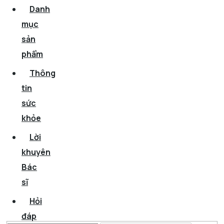
Danh
mục
sản
phẩm
Thông
tin
sức
khỏe
Lời
khuyên
Bác
sĩ
Hỏi
đáp