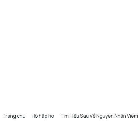
Trang chủ
Hô hấp ho
Tìm Hiểu Sâu Về Nguyên Nhân Viêm