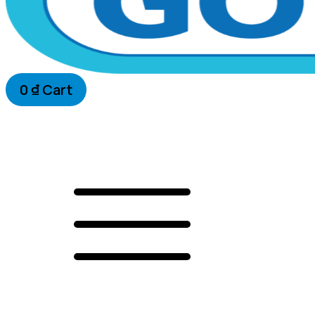
0
₫
Cart