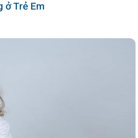
g ở Trẻ Em