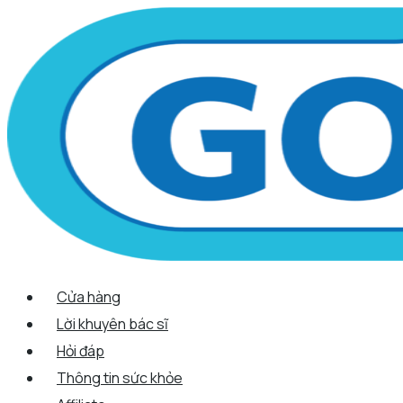
Scroll
Nhảy
Menu
Menu
Tên*
Email*
Trang
Up
tới
web
nội
dung
Cửa hàng
Lời khuyên bác sĩ
Hỏi đáp
Thông tin sức khỏe