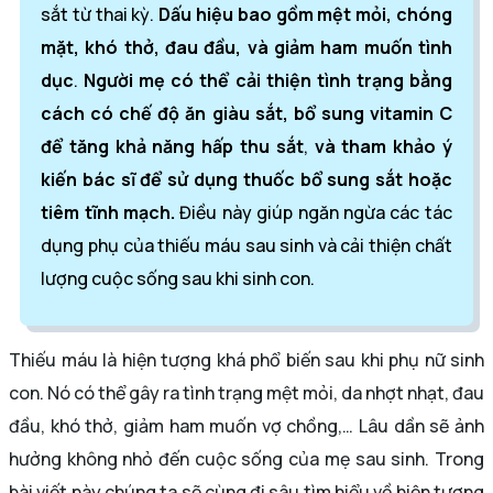
sắt từ thai kỳ.
Dấu hiệu bao gồm mệt mỏi, chóng
mặt, khó thở, đau đầu, và giảm ham muốn tình
dục
.
Người mẹ có thể cải thiện tình trạng bằng
cách có chế độ ăn giàu sắt, bổ sung vitamin C
để tăng khả năng hấp thu sắt
,
và tham khảo ý
kiến bác sĩ để sử dụng thuốc bổ sung sắt hoặc
tiêm tĩnh mạch.
Điều này giúp ngăn ngừa các tác
dụng phụ của thiếu máu sau sinh và cải thiện chất
lượng cuộc sống sau khi sinh con.
Thiếu máu là hiện tượng khá phổ biến sau khi phụ nữ sinh
con. Nó có thể gây ra tình trạng mệt mỏi, da nhợt nhạt, đau
đầu, khó thở, giảm ham muốn vợ chồng,… Lâu dần sẽ ảnh
hưởng không nhỏ đến cuộc sống của mẹ sau sinh. Trong
bài viết này chúng ta sẽ cùng đi sâu tìm hiểu về hiện tượng