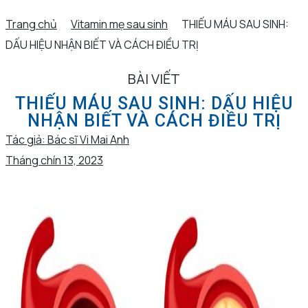
Trang chủ
Vitamin mẹ sau sinh
THIẾU MÁU SAU SINH:
DẤU HIỆU NHẬN BIẾT VÀ CÁCH ĐIỀU TRỊ
BÀI VIẾT
THIẾU MÁU SAU SINH: DẤU HIỆU
NHẬN BIẾT VÀ CÁCH ĐIỀU TRỊ
Tác giả:
Bác sĩ Vi Mai Anh
Tháng chín 13, 2023