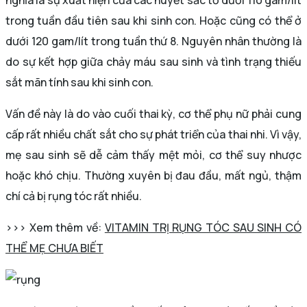
nghĩa là sự xuất hiện của các huyết sắc tố dưới 110 gam/lít
trong tuần đầu tiên sau khi sinh con. Hoặc cũng có thể ở
dưới 120 gam/lít trong tuần thứ 8. Nguyên nhân thường là
do sự kết hợp giữa chảy máu sau sinh và tình trạng thiếu
sắt mãn tính sau khi sinh con.
Vấn đề này là do vào cuối thai kỳ, cơ thể phụ nữ phải cung
cấp rất nhiều chất sắt cho sự phát triển của thai nhi. Vì vậy,
mẹ sau sinh sẽ dễ cảm thấy mệt mỏi, cơ thể suy nhược
hoặc khó chịu. Thường xuyên bị đau đầu, mất ngủ, thậm
chí cả bị rụng tóc rất nhiều.
>>> Xem thêm về:
VITAMIN TRỊ RỤNG TÓC SAU SINH CÓ
THỂ MẸ CHƯA BIẾT