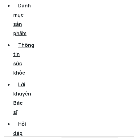
Danh
mục
sản
phẩm
Thông
tin
sức
khỏe
Lời
khuyên
Bác
sĩ
Hỏi
đáp