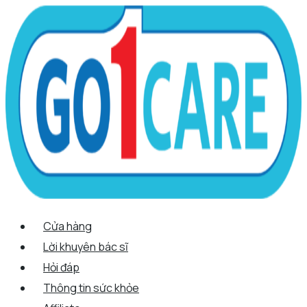
Scroll
Nhảy
Menu
Menu
Tên*
Email*
Trang
Up
tới
web
nội
dung
Cửa hàng
Lời khuyên bác sĩ
Hỏi đáp
Thông tin sức khỏe