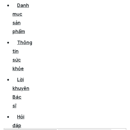
Danh
mục
sản
phẩm
Thông
tin
sức
khỏe
Lời
khuyên
Bác
sĩ
Hỏi
đáp