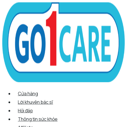
Scroll
Nhảy
Menu
Menu
Tên*
Email*
Trang
Up
tới
web
nội
dung
Cửa hàng
Lời khuyên bác sĩ
Hỏi đáp
Thông tin sức khỏe