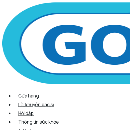
Scroll
Nhảy
Menu
Menu
Tên*
Email*
Trang
Up
tới
web
nội
dung
Cửa hàng
Lời khuyên bác sĩ
Hỏi đáp
Thông tin sức khỏe