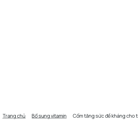
Trang chủ
Bổ sung vitamin
Cốm tăng sức đề kháng cho t