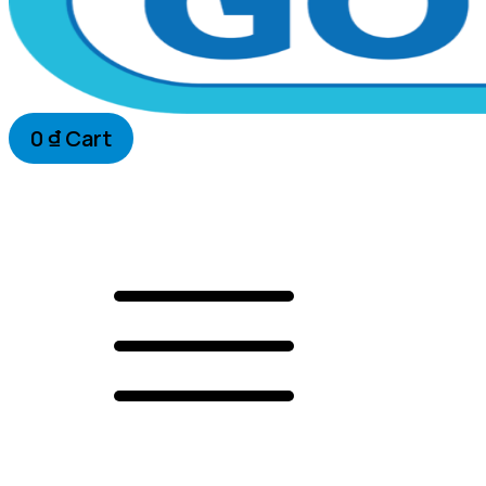
0
₫
Cart