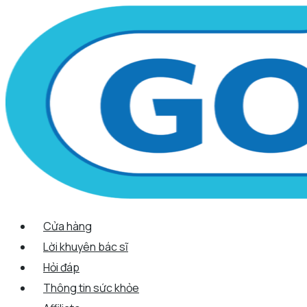
Scroll
Nhảy
Menu
Menu
Quantity
Up
tới
nội
dung
Cửa hàng
Lời khuyên bác sĩ
Hỏi đáp
Thông tin sức khỏe