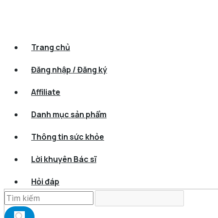
Trang chủ
Đăng nhập / Đăng ký
Affiliate
Danh mục sản phẩm
Thông tin sức khỏe
Lời khuyên Bác sĩ
Hỏi đáp