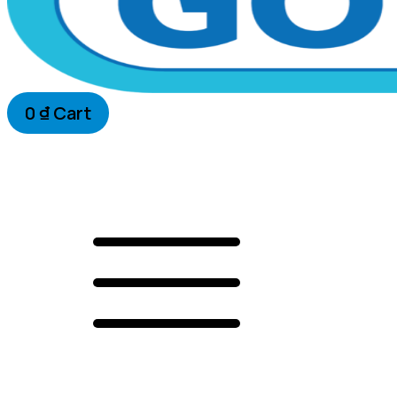
0
₫
Cart