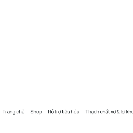
Trang chủ
Shop
Hỗ trợ tiêu hóa
Thạch chất xơ & lợi kh