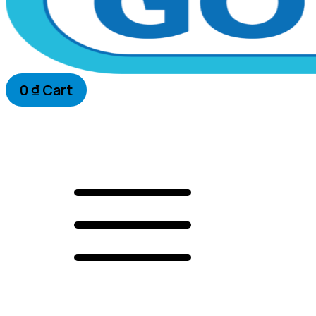
0
₫
Cart