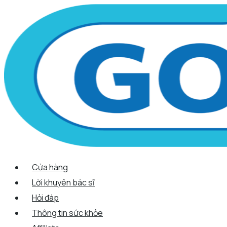
Scroll
Nhảy
Menu
Menu
Quantity
Up
tới
nội
dung
Cửa hàng
Lời khuyên bác sĩ
Hỏi đáp
Thông tin sức khỏe