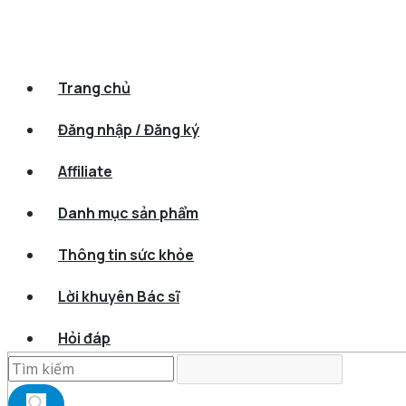
Trang chủ
Đăng nhập / Đăng ký
Affiliate
Danh mục sản phẩm
Thông tin sức khỏe
Lời khuyên Bác sĩ
Hỏi đáp