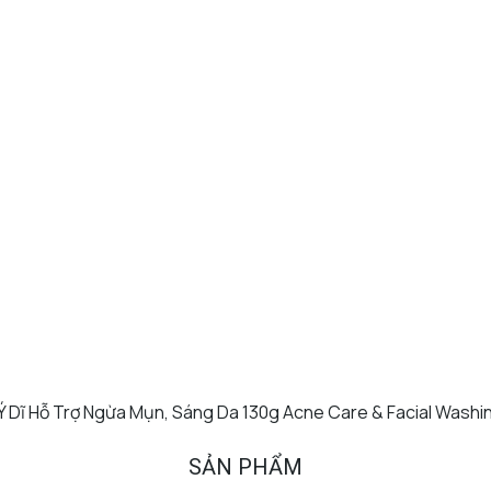
 Dĩ Hỗ Trợ Ngừa Mụn, Sáng Da 130g Acne Care & Facial Washi
SẢN PHẨM