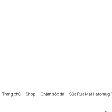
Trang chủ
Shop
Chăm sóc da
Sữa Rửa Mặt Hatomugi Ý