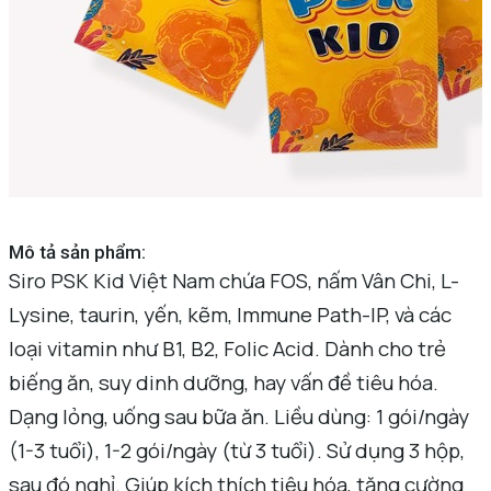
Mô tả sản phẩm:
Siro PSK Kid Việt Nam chứa FOS, nấm Vân Chi, L-
Lysine, taurin, yến, kẽm, Immune Path-IP, và các
loại vitamin như B1, B2, Folic Acid. Dành cho trẻ
biếng ăn, suy dinh dưỡng, hay vấn đề tiêu hóa.
Dạng lỏng, uống sau bữa ăn. Liều dùng: 1 gói/ngày
(1-3 tuổi), 1-2 gói/ngày (từ 3 tuổi). Sử dụng 3 hộp,
sau đó nghỉ. Giúp kích thích tiêu hóa, tăng cường