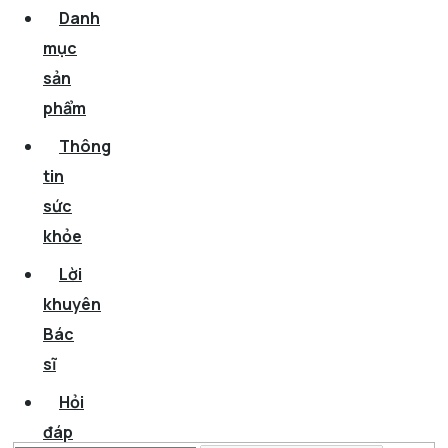
Danh
mục
sản
phẩm
Thông
tin
sức
khỏe
Lời
khuyên
Bác
sĩ
Hỏi
đáp