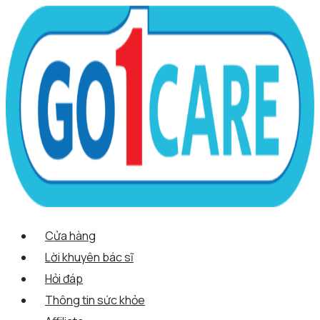
Scroll
Nhảy
Menu
Menu
Quantity
Up
tới
nội
dung
Cửa hàng
Lời khuyên bác sĩ
Hỏi đáp
Thông tin sức khỏe