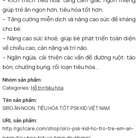
– Kích thích tiêu hóa, tăng cảm giác ngon miệng
giúp trẻ ăn ngon hơn, tiêu hóa tốt hơn.
– Tăng cường miễn dịch và nâng cao sức đề kháng
cho bé.
– Nâng cao sức khoẻ, giúp bé phát triển toàn diện
về chiều cao, cân nặng và trí não.
– Ngăn ngừa, cải thiện các vấn đề đường ruột: táo
bón, chướng bụng, rối loạn tiêu hóa…
Nhóm sản phẩm:
Categories:
Hỗ trợ tiêu hóa
Tên sản phẩm:
SIRO ĂN NGON, TIÊU HÓA TỐT PSK KID VIỆT NAM
URL sản phẩm:
http://go1care.com/shop/siro-psk-kid-ho-tro-tre-em-an-
ngon-tieu-hoa-tot-va-tang-de-khang/