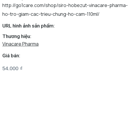
http://go1care.com/shop/siro-hobezut-vinacare-pharma-
ho-tro-giam-cac-trieu-chung-ho-cam-110ml/
URL hình ảnh sản phẩm:
Thương hiệu:
Vinacare Pharma
Giá bán:
54.000
₫