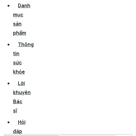
Danh
mục
sản
phẩm
Thông
tin
sức
khỏe
Lời
khuyên
Bác
sĩ
Hỏi
đáp