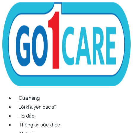
Scroll
Nhảy
Menu
Menu
Quantity
Up
tới
nội
dung
Cửa hàng
Lời khuyên bác sĩ
Hỏi đáp
Thông tin sức khỏe