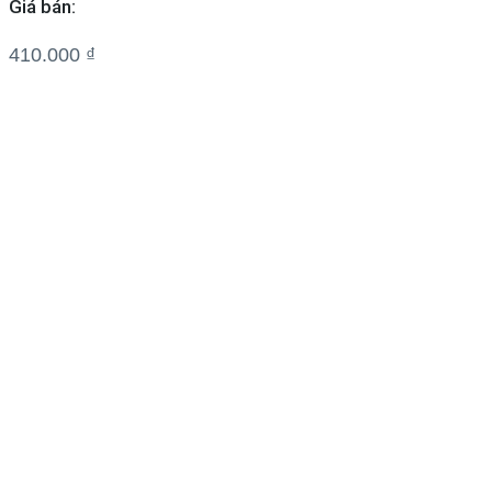
Giá bán:
410.000
₫