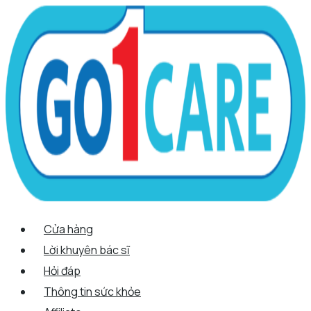
Scroll
Nhảy
Menu
Menu
Quantity
Up
tới
nội
dung
Cửa hàng
Lời khuyên bác sĩ
Hỏi đáp
Thông tin sức khỏe