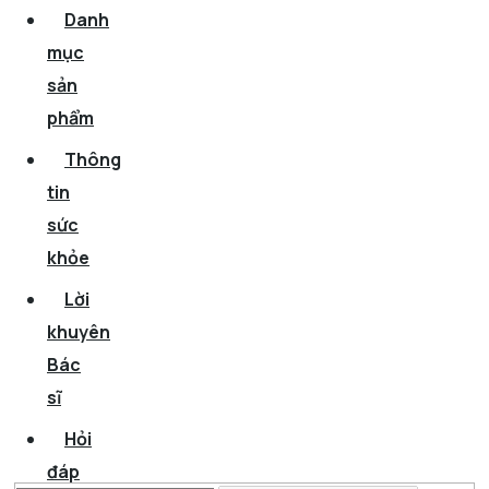
Danh
mục
sản
phẩm
Thông
tin
sức
khỏe
Lời
khuyên
Bác
sĩ
Hỏi
đáp