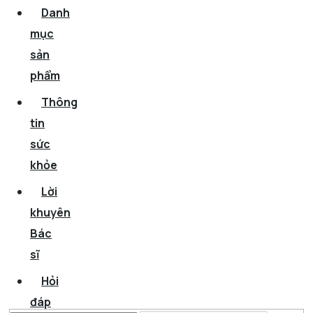
Danh
mục
sản
phẩm
Thông
tin
sức
khỏe
Lời
khuyên
Bác
sĩ
Hỏi
đáp