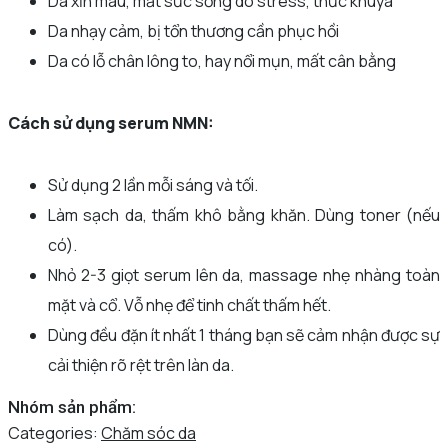
Da xỉn màu, mất sức sống do stress, thức khuya
Da nhạy cảm, bị tổn thương cần phục hồi
Da có lỗ chân lông to, hay nổi mụn, mất cân bằng
Cách sử dụng serum NMN:
Sử dụng 2 lần mỗi sáng và tối.
Làm sạch da, thấm khô bằng khăn. Dùng toner (nếu
có).
Nhỏ 2-3 giọt serum lên da, massage nhẹ nhàng toàn
mặt và cổ. Vỗ nhẹ để tinh chất thấm hết.
Dùng đều đặn ít nhất 1 tháng bạn sẽ cảm nhận được sự
cải thiện rõ rệt trên làn da.
Nhóm sản phẩm:
Categories:
Chăm sóc da