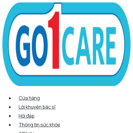
Scroll
Nhảy
Menu
Menu
Quantity
Up
tới
nội
dung
Cửa hàng
Lời khuyên bác sĩ
Hỏi đáp
Thông tin sức khỏe