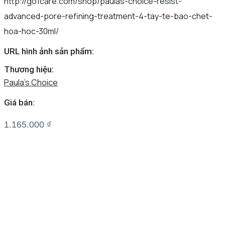
http://go1care.com/shop/paulas-choice-resist-
advanced-pore-refining-treatment-4-tay-te-bao-chet-
hoa-hoc-30ml/
URL hình ảnh sản phẩm:
Thương hiệu:
Paula’s Choice
Giá bán:
1.165.000
₫