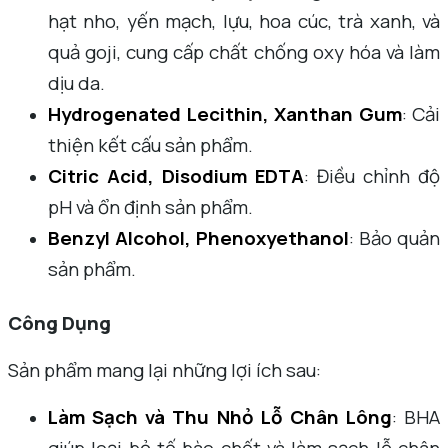
hạt nho, yến mạch, lựu, hoa cúc, trà xanh, và
quả goji, cung cấp chất chống oxy hóa và làm
dịu da.
Hydrogenated Lecithin, Xanthan Gum
: Cải
thiện kết cấu sản phẩm.
Citric Acid, Disodium EDTA
: Điều chỉnh độ
pH và ổn định sản phẩm.
Benzyl Alcohol, Phenoxyethanol
: Bảo quản
sản phẩm.
Công Dụng
Sản phẩm mang lại những lợi ích sau:
Làm Sạch và Thu Nhỏ Lỗ Chân Lông
: BHA
giúp loại bỏ tế bào chết và làm sạch lỗ chân