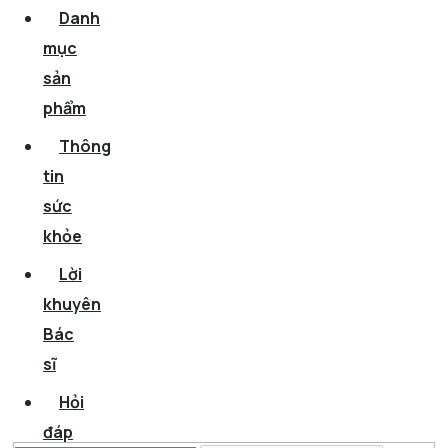
Danh
mục
sản
phẩm
Thông
tin
sức
khỏe
Lời
khuyên
Bác
sĩ
Hỏi
đáp