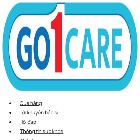
Scroll
Nhảy
Menu
Menu
Quantity
Up
tới
nội
dung
Cửa hàng
Lời khuyên bác sĩ
Hỏi đáp
Thông tin sức khỏe