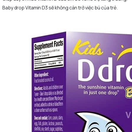
Baby drop Vitamin D3 sẽ không cản trở việc bú của trẻ.