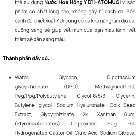
thể sử dụng
Nước Hoa Hồng Ý Dĩ HATOMUGI
vì sản
phẩm có chất lỏng nhẹ, không gây bí bách da. Bên
cạnh đó chiết xuất Ý Dĩ cũng có cả khả năng làm dịu da,
dưỡng sáng sẽ giúp vết mụn của bạn mau lành, vết
thâm sẽ dần sáng màu.
Thành phần đầy đủ:
Water, Glycerin, Dipotassium
glycyrrhizinate (DPG), Methylgluceth-10,
Peg/Ppg/Polybutylene Glycol-8/5/3 Glycerin,
Butylene glycol, Sodium Hyaluronate, Coix Seed
Extract, Glycyrrhizinate 2k, Xanthan Gum,
(Styrene/Acreates) Copolymer, Peg -60
Hydrogenated Castor Oil, Citric Acid, Sodium Citrate,