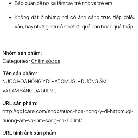
Bảo quản để nơi xa tầm tay trẻ nhỏ và trẻ em.
Không đặt ở những nơi có ánh sáng trực tiếp chiếu
vào, hay những nơi có nhiệt độ quá cao hoặc quá thấp.
Nhóm sản phẩm:
Categories:
Chăm sóc da
Tên sản phẩm:
NƯỚC HOA HỒNG Ý DĨ HATOMUGI – DƯỠNG ẨM
VÀ LÀM SÁNG DA 500ML
URL sản phẩm:
http://go1care.com/shop/nuoc-hoa-hong-y-di-hatomugi-
duong-am-va-lam-sang-da-500ml/
URL hình ảnh sản phẩm: