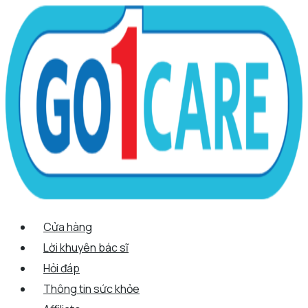
Scroll
Nhảy
Menu
Menu
Quantity
Up
tới
nội
dung
Cửa hàng
Lời khuyên bác sĩ
Hỏi đáp
Thông tin sức khỏe