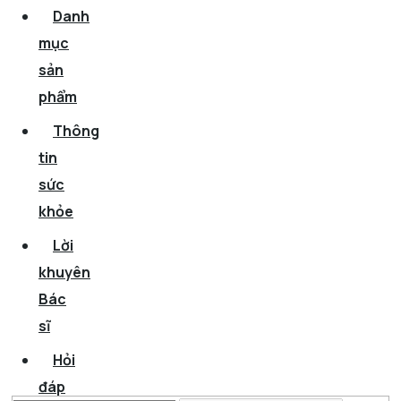
Danh
mục
sản
phẩm
Thông
tin
sức
khỏe
Lời
khuyên
Bác
sĩ
Hỏi
đáp