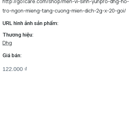
http://go1care.com/shop/men-vi-sinh-yunpro-dhg-ho-
tro-ngon-mieng-tang-cuong-mien-dich-2g-x-20-goi/
URL hình ảnh sản phẩm:
Thương hiệu:
Dhg
Giá bán:
122.000
₫