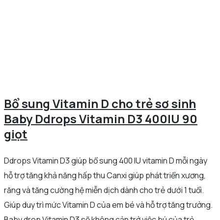
Bổ sung Vitamin D cho trẻ sơ sinh
Baby Ddrops Vitamin D3 400IU 90
giọt
Ddrops Vitamin D3 giúp bổ sung 400 IU vitamin D mỗi ngày
hỗ trợ tăng khả năng hấp thu Canxi giúp phát triển xương,
răng và tăng cường hệ miễn dịch dành cho trẻ dưới 1 tuổi.
Giúp duy trì mức Vitamin D của em bé và hỗ trợ tăng trưởng.
Baby drop Vitamin D3 sẽ không cản trở việc bú của trẻ.