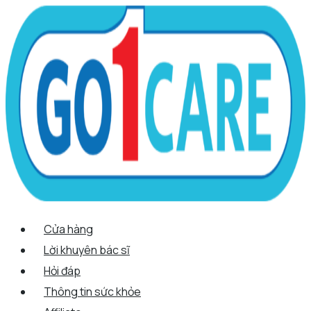
Scroll
Nhảy
Menu
Menu
Quantity
Up
tới
nội
dung
Cửa hàng
Lời khuyên bác sĩ
Hỏi đáp
Thông tin sức khỏe