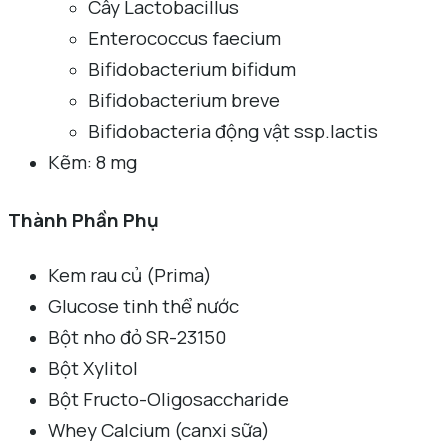
Cây Lactobacillus
Enterococcus faecium
Bifidobacterium bifidum
Bifidobacterium breve
Bifidobacteria động vật ssp.lactis
Kẽm: 8 mg
Thành Phần Phụ
Kem rau củ (Prima)
Glucose tinh thể nước
Bột nho đỏ SR-23150
Bột Xylitol
Bột Fructo-Oligosaccharide
Whey Calcium (canxi sữa)