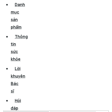
Danh
mục
sản
phẩm
Thông
tin
sức
khỏe
Lời
khuyên
Bác
sĩ
Hỏi
đáp