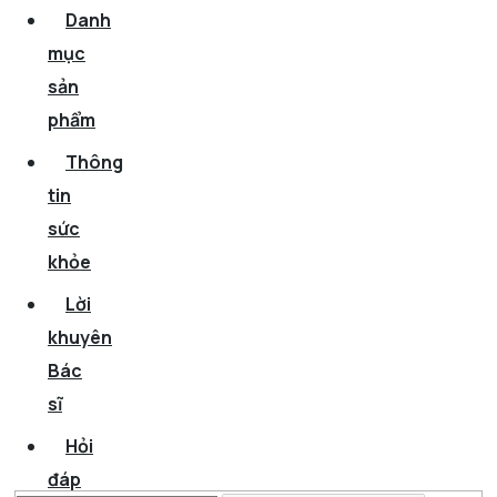
Danh
mục
sản
phẩm
Thông
tin
sức
khỏe
Lời
khuyên
Bác
sĩ
Hỏi
đáp