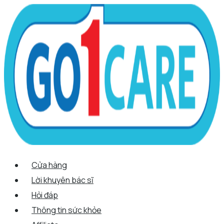
Scroll
Nhảy
Menu
Menu
Quantity
Up
tới
nội
dung
Cửa hàng
Lời khuyên bác sĩ
Hỏi đáp
Thông tin sức khỏe