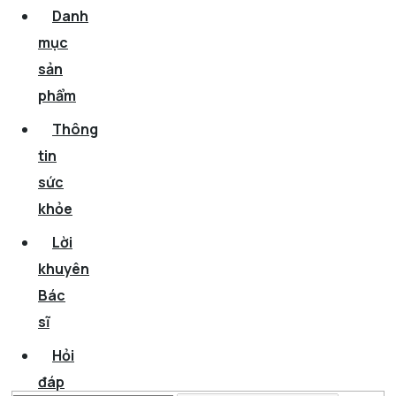
Danh
mục
sản
phẩm
Thông
tin
sức
khỏe
Lời
khuyên
Bác
sĩ
Hỏi
đáp