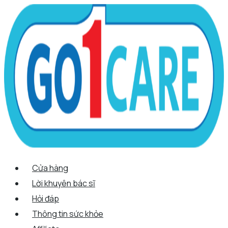
Scroll
Nhảy
Menu
Menu
Quantity
Up
tới
nội
dung
Cửa hàng
Lời khuyên bác sĩ
Hỏi đáp
Thông tin sức khỏe