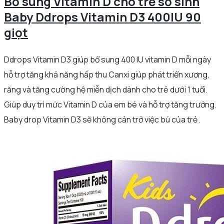
Bổ sung Vitamin D cho trẻ sơ sinh
Baby Ddrops Vitamin D3 400IU 90
giọt
Ddrops Vitamin D3 giúp bổ sung 400 IU vitamin D mỗi ngày
hỗ trợ tăng khả năng hấp thu Canxi giúp phát triển xương,
răng và tăng cường hệ miễn dịch dành cho trẻ dưới 1 tuổi.
Giúp duy trì mức Vitamin D của em bé và hỗ trợ tăng trưởng.
Baby drop Vitamin D3 sẽ không cản trở việc bú của trẻ.