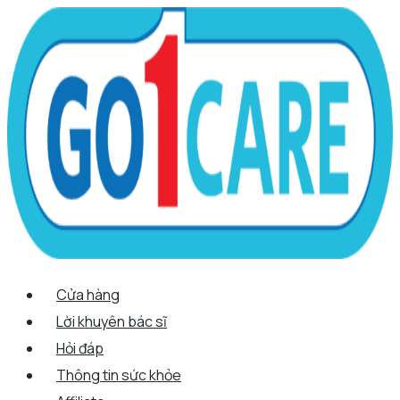
Scroll
Nhảy
Menu
Menu
Quantity
Up
tới
nội
dung
Cửa hàng
Lời khuyên bác sĩ
Hỏi đáp
Thông tin sức khỏe