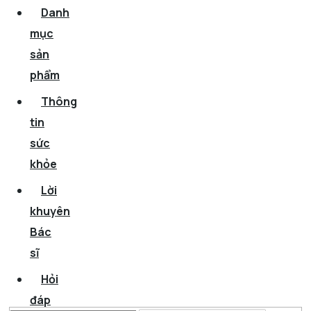
Danh
mục
sản
phẩm
Thông
tin
sức
khỏe
Lời
khuyên
Bác
sĩ
Hỏi
đáp