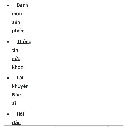
Danh
mục
sản
phẩm
Thông
tin
sức
khỏe
Lời
khuyên
Bác
sĩ
Hỏi
đáp