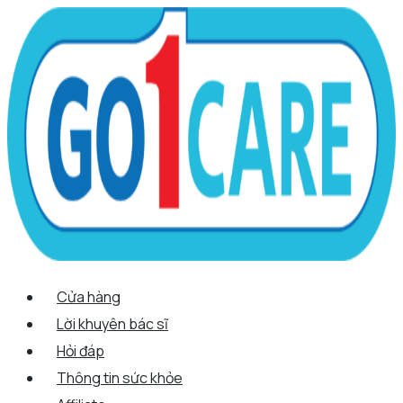
Scroll
Nhảy
Menu
Menu
Quantity
Up
tới
nội
dung
Cửa hàng
Lời khuyên bác sĩ
Hỏi đáp
Thông tin sức khỏe