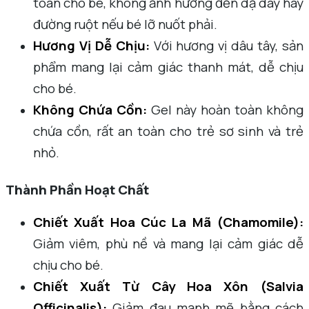
toàn cho bé, không ảnh hưởng đến dạ dày hay
đường ruột nếu bé lỡ nuốt phải.
Hương Vị Dễ Chịu:
Với hương vị dâu tây, sản
phẩm mang lại cảm giác thanh mát, dễ chịu
cho bé.
Không Chứa Cồn:
Gel này hoàn toàn không
chứa cồn, rất an toàn cho trẻ sơ sinh và trẻ
nhỏ.
Thành Phần Hoạt Chất
Chiết Xuất Hoa Cúc La Mã (Chamomile):
Giảm viêm, phù nề và mang lại cảm giác dễ
chịu cho bé.
Chiết Xuất Từ Cây Hoa Xôn (Salvia
Officinalis):
Giảm đau mạnh mẽ bằng cách