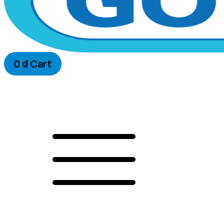
0
₫
Cart