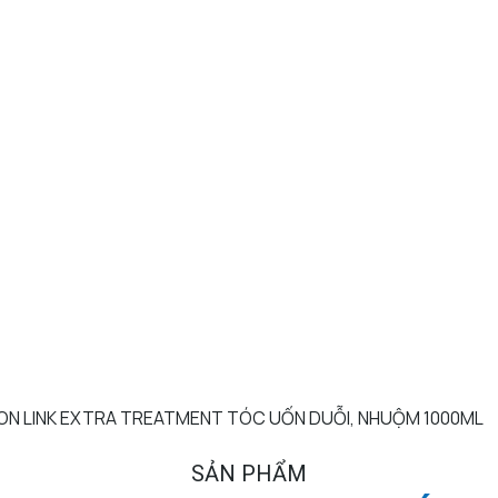
ON LINK EXTRA TREATMENT TÓC UỐN DUỖI, NHUỘM 1000ML
SẢN PHẨM