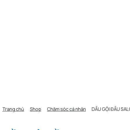
Trang chủ
Shop
Chăm sóc cá nhân
DẦU GỘI ĐẦU SAL