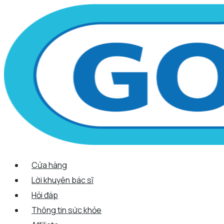
Scroll
Nhảy
Menu
Menu
Quantity
Up
tới
nội
dung
Cửa hàng
Lời khuyên bác sĩ
Hỏi đáp
Thông tin sức khỏe