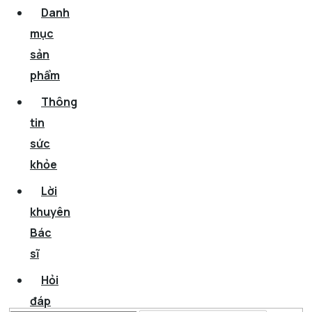
Danh
mục
sản
phẩm
Thông
tin
sức
khỏe
Lời
khuyên
Bác
sĩ
Hỏi
đáp