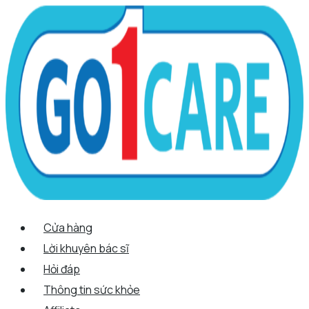
Scroll
Nhảy
Menu
Menu
Quantity
Up
tới
nội
dung
Cửa hàng
Lời khuyên bác sĩ
Hỏi đáp
Thông tin sức khỏe