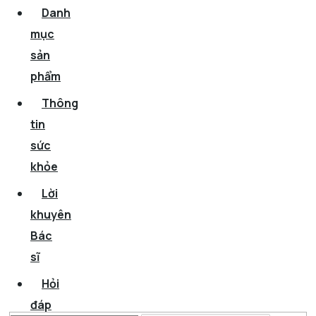
Danh
mục
sản
phẩm
Thông
tin
sức
khỏe
Lời
khuyên
Bác
sĩ
Hỏi
đáp