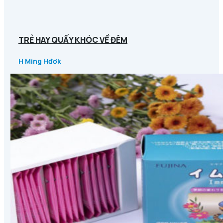
TRẺ HAY QUẤY KHÓC VỀ ĐÊM
H Ming Hđơk