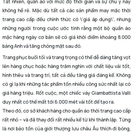
Tất nhiên, quần áo với mức độ thời gian và sự chú ý này
không hề rẻ. Mặc dù tất cả các sản phẩm may mặc thời
trang cao cấp đều chính thức có \’giá áp dụng\’, nhưng
những người trong cuộc ước tính rằng một bộ quần áo
mặc hàng ngày cơ bản sẽ có giá khởi điểm khoảng 8.000
bảng Anh và tăng chóng mặt sau đó.
Trang phục buổi tối và trang trọng có thể dễ dàng tăng vọt
lên hàng chục hoặc hàng trăm nghìn với chất liệu vải tốt,
hình thêu và trang trí, tất cả đều tăng giá đáng kể. Không
có gì lạ khi những tác phẩm tốn nhiều công sức nhất lại có
giá hàng triệu. Rốt cuộc, một chiếc váy Giambattista Valli
duy nhất có thể mất tới 6.000 mét vải tốt để tạo ra.
Theo đó, cơ sở khách hàng cho quần áo thời trang cao cấp
rất nhỏ – và đã thay đổi rất nhiều kể từ khi thành lập. Từng
là nơi bảo tồn của giới thượng lưu châu Âu thích đi bóng,