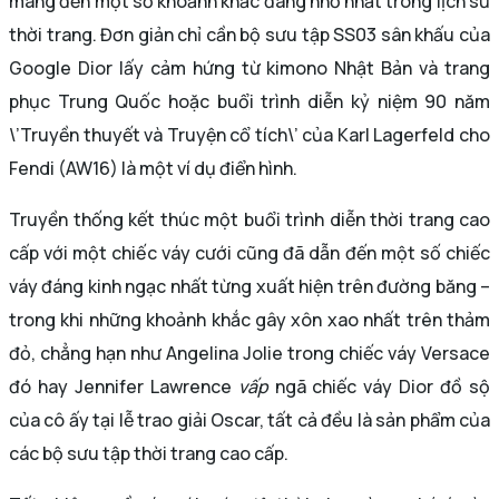
mang đến một số khoảnh khắc đáng nhớ nhất trong lịch sử
thời trang. Đơn giản chỉ cần bộ sưu tập SS03 sân khấu của
Google Dior lấy cảm hứng từ kimono Nhật Bản và trang
phục Trung Quốc hoặc buổi trình diễn kỷ niệm 90 năm
\’Truyền thuyết và Truyện cổ tích\’ của Karl Lagerfeld cho
Fendi (AW16) là một ví dụ điển hình.
Truyền thống kết thúc một buổi trình diễn thời trang cao
cấp với một chiếc váy cưới cũng đã dẫn đến một số chiếc
váy đáng kinh ngạc nhất từng xuất hiện trên đường băng –
trong khi những khoảnh khắc gây xôn xao nhất trên thảm
đỏ, chẳng hạn như Angelina Jolie trong chiếc váy Versace
đó hay Jennifer Lawrence
vấp
ngã chiếc váy Dior đồ sộ
của cô ấy tại lễ trao giải Oscar, tất cả đều là sản phẩm của
các bộ sưu tập thời trang cao cấp.