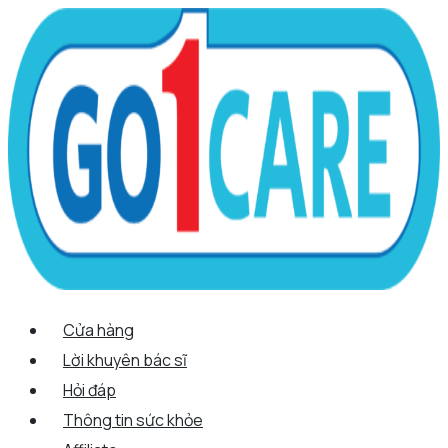
Scroll
Nhảy
Menu
Menu
Tên*
Email*
Trang
Up
tới
web
nội
dung
Cửa hàng
Lời khuyên bác sĩ
Hỏi đáp
Thông tin sức khỏe