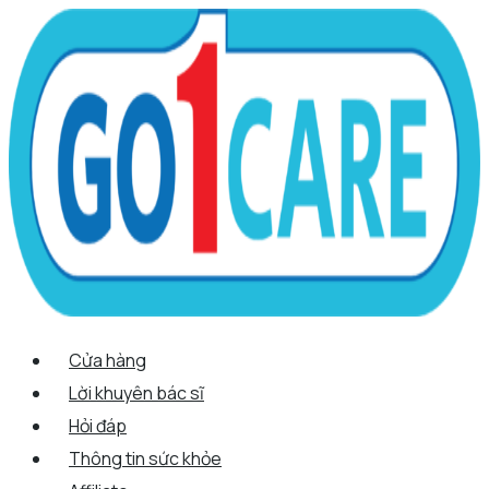
Scroll
Nhảy
Menu
Menu
Tên*
Email*
Trang
Up
tới
web
nội
dung
Cửa hàng
Lời khuyên bác sĩ
Hỏi đáp
Thông tin sức khỏe