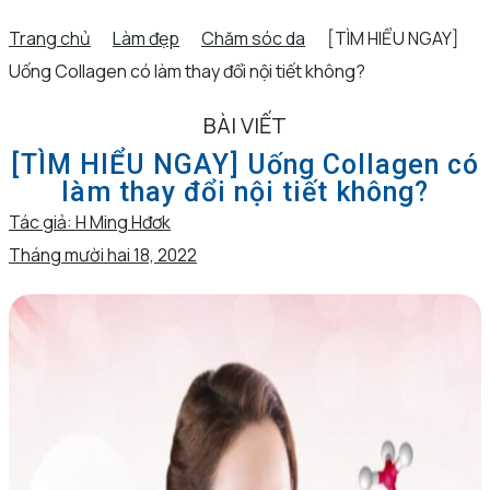
Trang chủ
Làm đẹp
Chăm sóc da
[TÌM HIỂU NGAY]
Uống Collagen có làm thay đổi nội tiết không?
BÀI VIẾT
[TÌM HIỂU NGAY] Uống Collagen có
làm thay đổi nội tiết không?
Tác giả:
H Ming Hđơk
Tháng mười hai 18, 2022