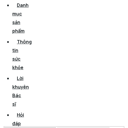
Danh
mục
sản
phẩm
Thông
tin
sức
khỏe
Lời
khuyên
Bác
sĩ
Hỏi
đáp