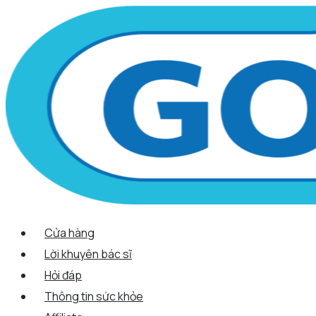
Scroll
Nhảy
Menu
Menu
Tên*
Email*
Trang
Up
tới
web
nội
dung
Cửa hàng
Lời khuyên bác sĩ
Hỏi đáp
Thông tin sức khỏe