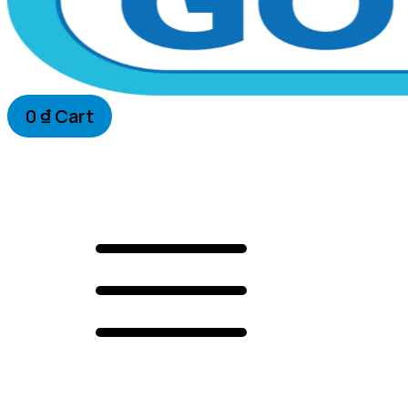
0
₫
Cart