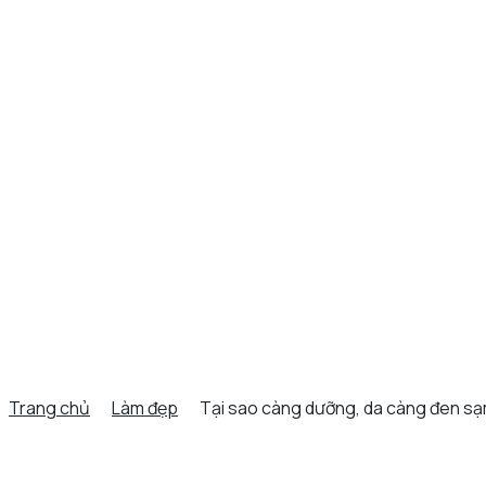
Trang chủ
Làm đẹp
Tại sao càng dưỡng, da càng đen sạ