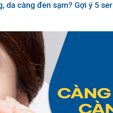
g, da càng đen sạm? Gợi ý 5 se