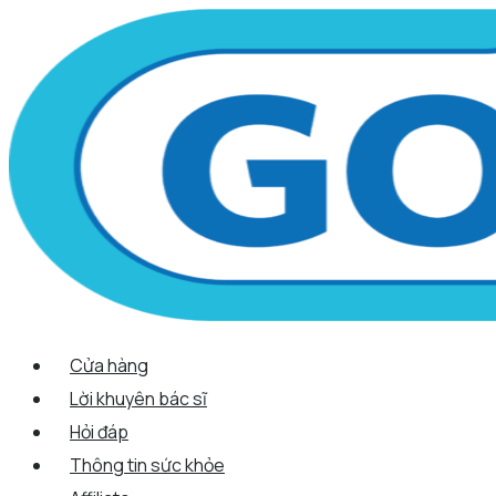
Scroll
Nhảy
Menu
Menu
Tên*
Email*
Trang
Up
tới
web
nội
dung
Cửa hàng
Lời khuyên bác sĩ
Hỏi đáp
Thông tin sức khỏe