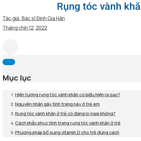
Rụng tóc vành khă
Tác giả:
Bác sĩ Đinh Gia Hân
Tháng chín 12, 2022
Mục lục
Hiện tượng rụng tóc vành khăn có biểu hiện ra sao?
Nguyên nhân gây tình trạng này ở trẻ em
Rụng tóc vành khăn ở trẻ có đáng lo ngại không?
Cách khắc phục tình trạng rụng tóc vành khăn ở trẻ
Phương pháp bổ sung vitamin D cho trẻ đúng cách