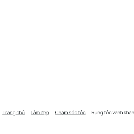
Trang chủ
Làm đẹp
Chăm sóc tóc
Rụng tóc vành khăn