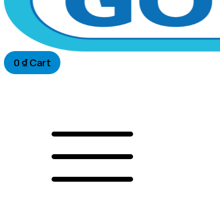
0
₫
Cart