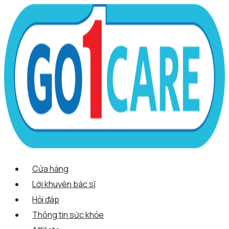
Scroll
Nhảy
Menu
Menu
Tên*
Email*
Trang
Up
tới
web
nội
dung
Cửa hàng
Lời khuyên bác sĩ
Hỏi đáp
Thông tin sức khỏe