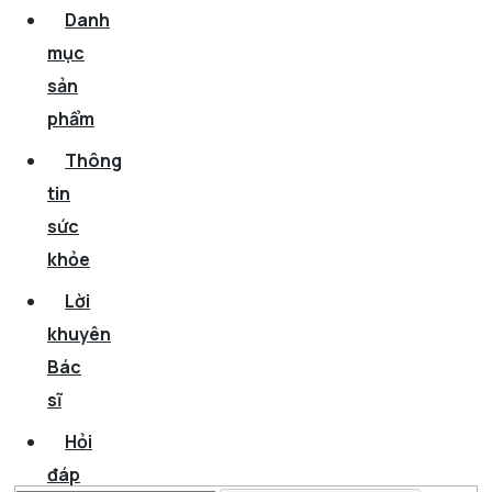
Danh
mục
sản
phẩm
Thông
tin
sức
khỏe
Lời
khuyên
Bác
sĩ
Hỏi
đáp