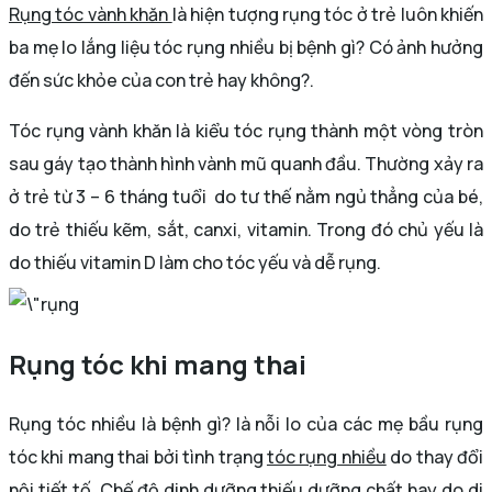
Rụng tóc vành khăn
là hiện tượng rụng tóc ở trẻ luôn khiến
ba mẹ lo lắng liệu tóc rụng nhiều bị bệnh gì? Có ảnh hưởng
đến sức khỏe của con trẻ hay không?.
Tóc rụng vành khăn là kiểu tóc rụng thành một vòng tròn
sau gáy tạo thành hình vành mũ quanh đầu. Thường xảy ra
ở trẻ từ 3 – 6 tháng tuổi do tư thế nằm ngủ thẳng của bé,
do trẻ thiếu kẽm, sắt, canxi, vitamin. Trong đó chủ yếu là
do thiếu vitamin D làm cho tóc yếu và dễ rụng.
Rụng tóc khi mang thai
Rụng tóc nhiều là bệnh gì? là nỗi lo của các mẹ bầu rụng
tóc khi mang thai bởi tình trạng
tóc rụng nhiều
do thay đổi
nội tiết tố. Chế độ dinh dưỡng thiếu dưỡng chất hay do di