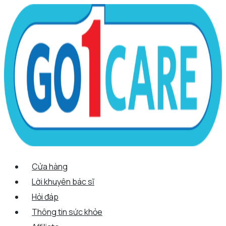
Scroll
Nhảy
Menu
Menu
Tên*
Email*
Trang
Up
tới
web
nội
dung
Cửa hàng
Lời khuyên bác sĩ
Hỏi đáp
Thông tin sức khỏe