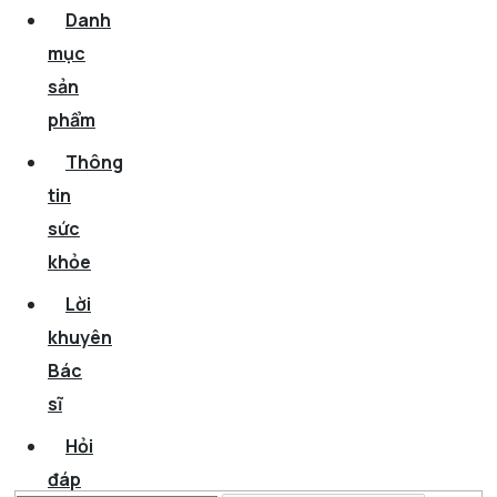
Danh
mục
sản
phẩm
Thông
tin
sức
khỏe
Lời
khuyên
Bác
sĩ
Hỏi
đáp