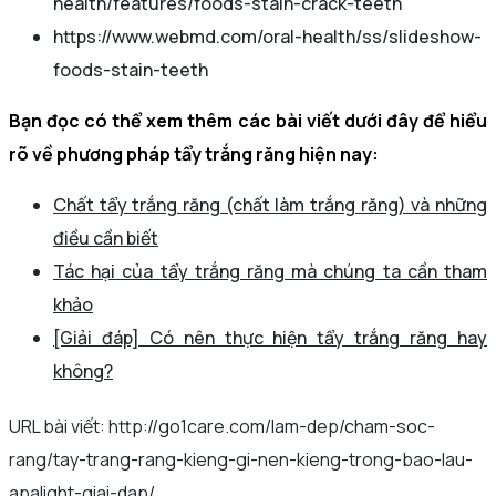
health/features/foods-stain-crack-teeth
https://www.webmd.com/oral-health/ss/slideshow-
foods-stain-teeth
Bạn đọc có thể xem thêm các bài viết dưới đây để hiểu
rõ về phương pháp tẩy trắng răng hiện nay:
Chất tẩy trắng răng (chất làm trắng răng) và những
điều cần biết
Tác hại của tẩy trắng răng mà chúng ta cần tham
khảo
[Giải đáp] Có nên thực hiện tẩy trắng răng hay
không?
URL bài viết: http://go1care.com/lam-dep/cham-soc-
rang/tay-trang-rang-kieng-gi-nen-kieng-trong-bao-lau-
apalight-giai-dap/