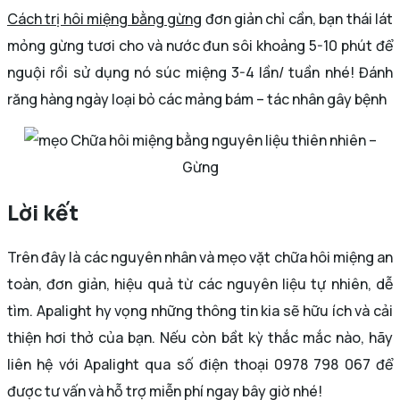
Cách trị hôi miệng bằng gừng
đơn giản chỉ cần, bạn thái lát
mỏng gừng tươi cho và nước đun sôi khoảng 5-10 phút để
nguội rồi sử dụng nó súc miệng 3-4 lần/ tuần nhé! Đánh
răng hàng ngày loại bỏ các mảng bám – tác nhân gây bệnh
Chữa hôi miệng bằng nguyên liệu thiên nhiên –
Gừng
Lời kết
Trên đây là các nguyên nhân và mẹo vặt chữa hôi miệng an
toàn, đơn giản, hiệu quả từ các nguyên liệu tự nhiên, dễ
tìm. Apalight hy vọng những thông tin kia sẽ hữu ích và cải
thiện hơi thở của bạn. Nếu còn bầt kỳ thắc mắc nào, hãy
liên hệ với Apalight qua số điện thoại 0978 798 067 để
được tư vấn và hỗ trợ miễn phí ngay bây giờ nhé!