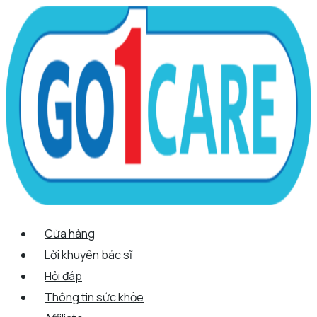
Scroll
Nhảy
Menu
Menu
Tên*
Email*
Trang
Up
tới
web
nội
dung
Cửa hàng
Lời khuyên bác sĩ
Hỏi đáp
Thông tin sức khỏe