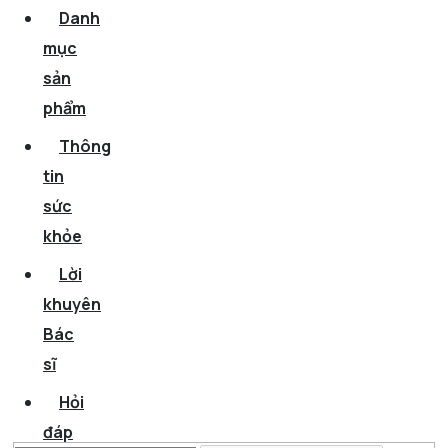
Danh
mục
sản
phẩm
Thông
tin
sức
khỏe
Lời
khuyên
Bác
sĩ
Hỏi
đáp