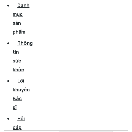
Danh
mục
sản
phẩm
Thông
tin
sức
khỏe
Lời
khuyên
Bác
sĩ
Hỏi
đáp