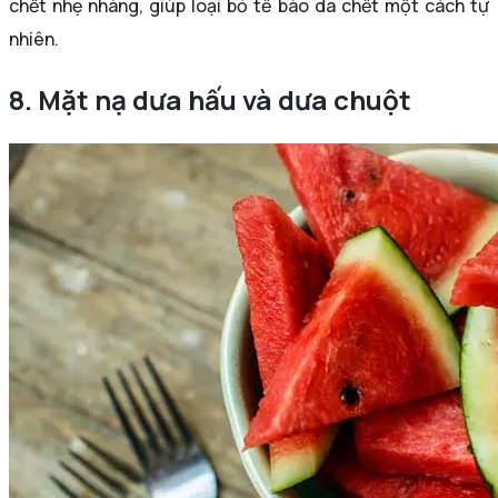
chết nhẹ nhàng, giúp loại bỏ tế bào da chết một cách tự
nhiên.
8. Mặt nạ dưa hấu và dưa chuột