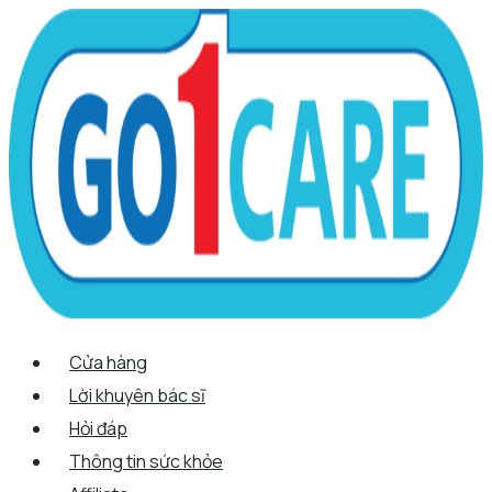
Scroll
Nhảy
Menu
Menu
Tên*
Email*
Trang
Up
tới
web
nội
dung
Cửa hàng
Lời khuyên bác sĩ
Hỏi đáp
Thông tin sức khỏe