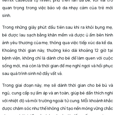
vernix caseosa tự nhiên, phủ trên làn da bé, với vai trò
quan trọng trong việc bảo vệ da nhạy cảm của trẻ mới
sinh.
Trong những giây phút đầu tiên sau khi ra khỏi bụng mẹ,
bé được lau sạch bằng khăn mềm và được ủ ấm bên hình
ảnh yêu thương của mẹ, thông qua việc tiếp xúc da kề da.
Khoảng thời gian này, thường kéo dài khoảng 12 giờ tại
bệnh viện, không chỉ là dành cho bé để làm quen với cuộc
sống mới, mà còn là thời gian để mẹ nghỉ ngơi và hồi phục
sau quá trình sinh nở đầy vất vả.
Trong giai đoạn này, mẹ sẽ dành thời gian cho bé bú và
ngủ, cung cấp sự ấm áp và an toàn, giúp bé dần thích nghi
với nhiệt độ và môi trường ngoài tử cung. Mỗi khoảnh khắc
được chăm sóc như thế không chỉ tạo nền móng vững chắc