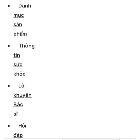
Danh
mục
sản
phẩm
Thông
tin
sức
khỏe
Lời
khuyên
Bác
sĩ
Hỏi
đáp