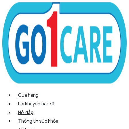
Scroll
Nhảy
Menu
Menu
Tên*
Email*
Trang
Up
tới
web
nội
dung
Cửa hàng
Lời khuyên bác sĩ
Hỏi đáp
Thông tin sức khỏe