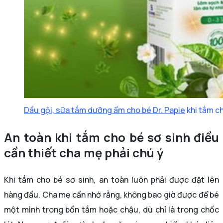
Dầu gội, sữa tắm dưỡng ẩm cho bé Dr. Papie
khi tắm ch
An toàn khi tắm cho bé sơ sinh điều
cần thiết cha mẹ phải chú ý
Khi tắm cho bé sơ sinh, an toàn luôn phải được đặt lên
hàng đầu. Cha mẹ cần nhớ rằng, không bao giờ được để bé
một mình trong bồn tắm hoặc chậu, dù chỉ là trong chốc