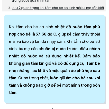
trong suốt quá trình tắm
Lưu ý quan trọng khi tắm cho bé sơ sinh mà ba mẹ cần biết
Khi tắm cho bé sơ sinh
nhiệt độ nước tắm phù
hợp cho bé là 37-38 độ C
, giúp bé cảm thấy thoải
mái và bảo vệ làn da nhạy cảm. Khi tắm cho bé sơ
sinh, ba mẹ cần
chuẩn bị nước trước,
điều chỉnh
nhiệt độ nước và sử dụng nhiệt kế
.
Đảm bảo
không gian tắm kín gió và có đủ dụng cụ
.
Tắm bé
nhẹ nhàng, lau khô và mặc quần áo phù hợp sau
tắm
. Quan trọng nhất,
luôn giữ ấm cho bé sau khi
tắm và không bao giờ để bé một mình trong bồn
tắm
.