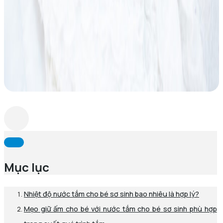
Mục lục
Nhiệt độ nước tắm cho bé sơ sinh bao nhiêu là hợp lý?
Mẹo giữ ấm cho bé với nước tắm cho bé sơ sinh phù hợp