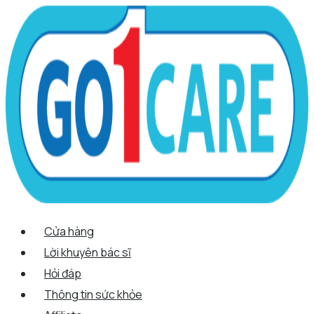
Scroll
Nhảy
Menu
Menu
Tên*
Email*
Trang
Up
tới
web
nội
dung
Cửa hàng
Lời khuyên bác sĩ
Hỏi đáp
Thông tin sức khỏe