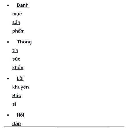
Danh
mục
sản
phẩm
Thông
tin
sức
khỏe
Lời
khuyên
Bác
sĩ
Hỏi
đáp