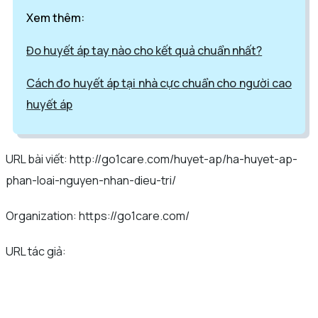
Xem thêm:
Đo huyết áp tay nào cho kết quả chuẩn nhất?
Cách đo huyết áp tại nhà cực chuẩn cho người cao
huyết áp
URL bài viết: http://go1care.com/huyet-ap/ha-huyet-ap-
phan-loai-nguyen-nhan-dieu-tri/
Organization: https://go1care.com/
URL tác giả: