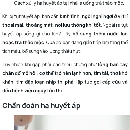
Cách xử lý hạ huyết áp tại nhà là uống trà thảo mộc.
Khi bị tụt huyết áp, bạn cần
bình tĩnh, ngồi nghỉ ngơi ở vị trí
thoải mái, thoáng mát, nơi lưu thông khí tốt
. Ngoài ra tụt
huyết áp uống gì cho lên? Hãy
bổ sung thêm nước lọc
hoặc trà thảo mộc
. Qua đó bạn đang gián tiếp làm tăng thể
tích máu, bổ sung vào lượng thiếu hụt.
Tuy nhiên khi gặp phải các triệu chứng như
lòng bàn tay
chân đổ mồ hôi, cơ thể trở nên lạnh hơn, tím tái, thở khó
khăn, tim đập loạn nhịp thì phải lập tức gọi cấp cứu và
đến bệnh viện ngay tức thì
.
Chẩn đoán hạ huyết áp