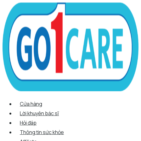
Scroll
Nhảy
Menu
Menu
Tên*
Email*
Trang
Up
tới
web
nội
dung
Cửa hàng
Lời khuyên bác sĩ
Hỏi đáp
Thông tin sức khỏe