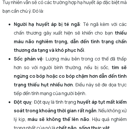
Tuy nhiên vẫn sẽ có các trường hợp hạ huyết áp đặc biệt mà
bạn cần chú ý. Đó là:
Người hạ huyết áp bị té ngã
: Té ngã kèm với các
chấn thương gây xuất hiện sẽ khiến cho bạn
thiếu
máu não nghiêm trọng, dẫn đến tình trạng chấn
thương đa tạng và khó phục hồi
.
Sốc phản vệ
: Lượng máu bên trong cơ thể đã thấp
hơn so với người bình thường, nếu bị sốc,
tim sẽ
ngừng co bóp hoặc co bóp chậm hơn dẫn đến tình
trạng thiếu hụt nhiều hơn
. Điều này sẽ đe dọa trực
tiếp đến tính mạng của người bệnh.
Đột quỵ
: Đột quỵ là tình trạng
huyết áp tụt mất kiểm
soát trong khoảng thời gian rất ngắn
. Nếu không xử
lý kịp,
máu sẽ không thể lên não
. Hậu quả nghiêm
trọng nhất của nó là
chết não, sống thực vật
.