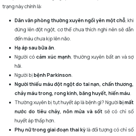
trạng này chính là:
Dân văn phòng thường xuyên ngồi yên một chỗ
, khi
đứng lên đột ngột, cơ thể chưa thích nghi nên sẽ dẫn
đến máu chưa kịp lên não.
Hạ áp sau bữa ăn
.
Người có
cảm xúc mạnh
, thường xuyên bất an và sợ
hãi.
Người bị
bệnh Parkinson
.
Người thiếu máu đột ngột do tai nạn, chấn thương,
chảy máu trong, rong kinh, băng huyết, hiến máu
.
Thường xuyên bị tụt huyết áp là bệnh gì? Người
bị mất
nước do tiêu chảy, nôn mửa và sốt
sẽ có chỉ số
huyết áp thấp hơn.
Phụ nữ trong giai đoạn thai kỳ
là đối tượng có chỉ số