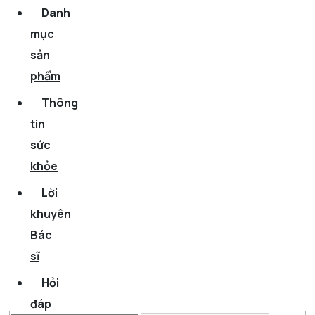
Danh
mục
sản
phẩm
Thông
tin
sức
khỏe
Lời
khuyên
Bác
sĩ
Hỏi
đáp