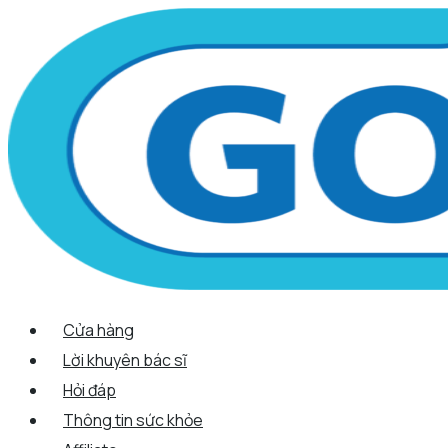
Scroll
Nhảy
Menu
Menu
Tên*
Email*
Trang
Up
tới
web
nội
dung
Cửa hàng
Lời khuyên bác sĩ
Hỏi đáp
Thông tin sức khỏe