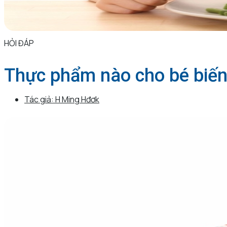
HỎI ĐÁP
Thực phẩm nào cho bé biến
Tác giả:
H Ming Hđơk