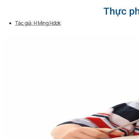
Thực ph
Tác giả:
H Ming Hđơk