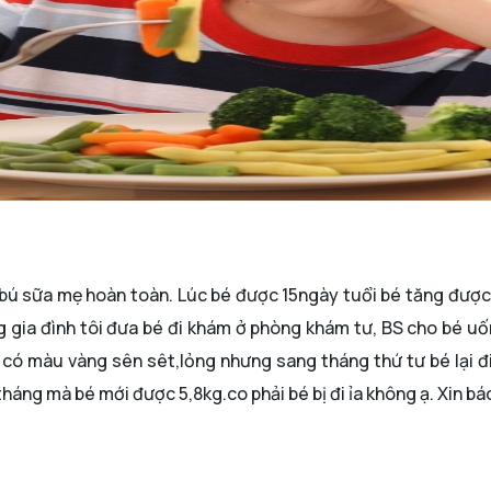
 bú sữa mẹ hoàn toàn. Lúc bé được 15ngày tuổi bé tăng được 1
g gia đình tôi đưa bé đi khám ở phòng khám tư, BS cho bé uố
n có màu vàng sên sêt,lỏng nhưng sang tháng thứ tư bé lại đ
háng mà bé mới được 5,8kg.co phải bé bị đi ỉa không ạ. Xin bá