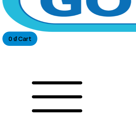
0
₫
Cart