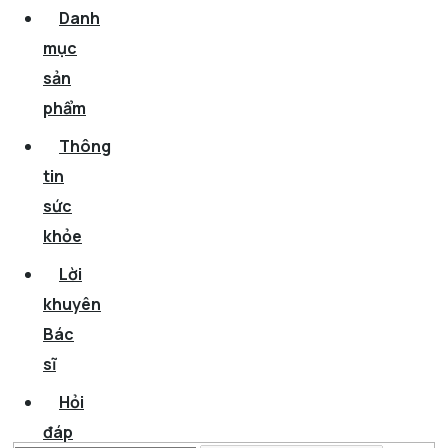
Danh
mục
sản
phẩm
Thông
tin
sức
khỏe
Lời
khuyên
Bác
sĩ
Hỏi
đáp