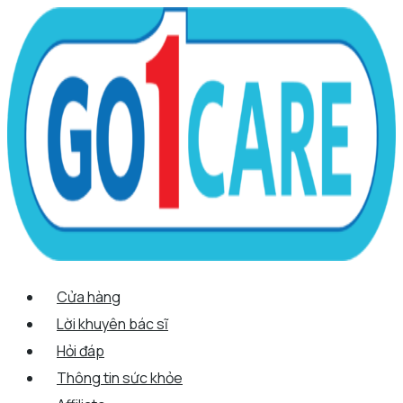
Scroll
Nhảy
Menu
Menu
Tên*
Email*
Trang
Up
tới
web
nội
dung
Cửa hàng
Lời khuyên bác sĩ
Hỏi đáp
Thông tin sức khỏe