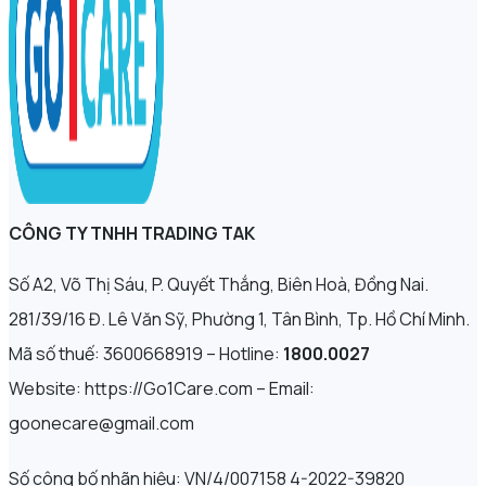
CÔNG TY TNHH TRADING TAK
Số A2, Võ Thị Sáu, P. Quyết Thắng, Biên Hoà, Đồng Nai.
281/39/16 Đ. Lê Văn Sỹ, Phường 1, Tân Bình, Tp. Hồ Chí Minh.
Mã số thuế: 3600668919 – Hotline:
1800.0027
Website: https://Go1Care.com – Email:
goonecare@gmail.com
Số công bố nhãn hiệu: VN/4/007158 4-2022-39820