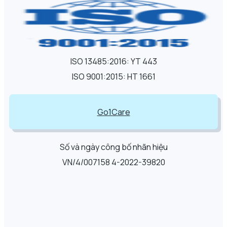
ISO 13485:2016: YT 443
ISO 9001:2015: HT 1661
Go1Care
Số và ngày công bố nhãn hiệu
VN/4/007158 4-2022-39820