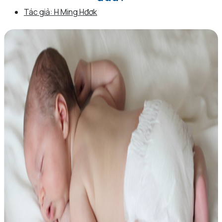
Tác giả:
H Ming Hđơk