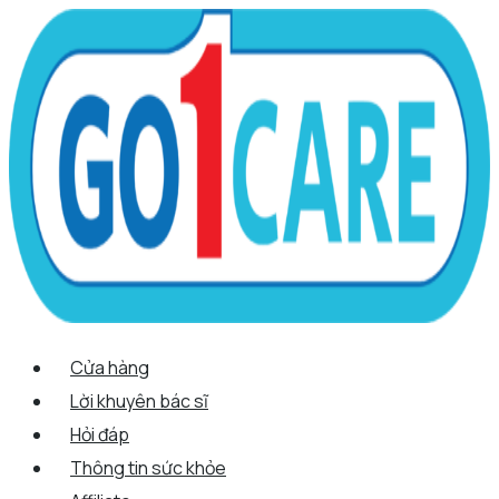
Scroll
Nhảy
Menu
Menu
Tên*
Email*
Trang
Up
tới
web
nội
dung
Cửa hàng
Lời khuyên bác sĩ
Hỏi đáp
Thông tin sức khỏe