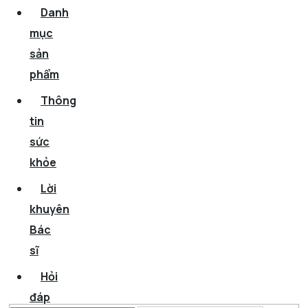
Danh
mục
sản
phẩm
Thông
tin
sức
khỏe
Lời
khuyên
Bác
sĩ
Hỏi
đáp