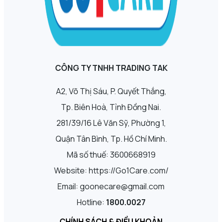
CÔNG TY TNHH TRADING TAK
A2, Võ Thị Sáu, P. Quyết Thắng,
Tp. Biên Hoà, Tỉnh Đồng Nai.
281/39/16 Lê Văn Sỹ, Phường 1,
Quận Tân Bình, Tp. Hồ Chí Minh.
Mã số thuế: 3600668919
Website: https://Go1Care.com/
Email: goonecare@gmail.com
Hotline:
1800.0027
CHÍNH SÁCH & ĐIỀU KHOẢN