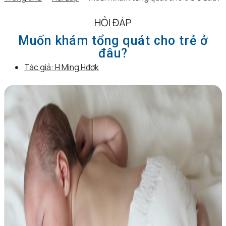
HỎI ĐÁP
Muốn khám tổng quát cho trẻ ở
đâu?
Tác giả:
H Ming Hđơk