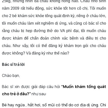
25kg, nhưng nhìn da cháu không hồng hào. Cháu nhỏ sinh
năm 2009 rất hiếu động, sức khỏe tốt hơn cô chị.
Tôi muốn
cho 2 bé khám sức khỏe tổng quát định kỳ, riêng ở cháu lớn,
tôi muốn cháu làm xét nghiệm dị ứng, và cũng có bác sĩ cho
rằng cháu bị hẹp đường thở do VA phì đại, tôi muốn cháu
được khám để chẩn đoán chính xác bệnh và điều trị cho
cháu. Như vậy, tôi có thể đăng ký khám trọn gói cho cháu
được không? Và đăng ký như thế nào?
Bác sĩ trả lời
Chào bạn,
Bác sĩ xin được giải đáp câu hỏi
“Muốn khám tổng quát
cho trẻ ở đâu?”
như sau:
Bé hay ngứa , hắt hơi, sổ mũi có thể do cơ địa dị ứng. Chi